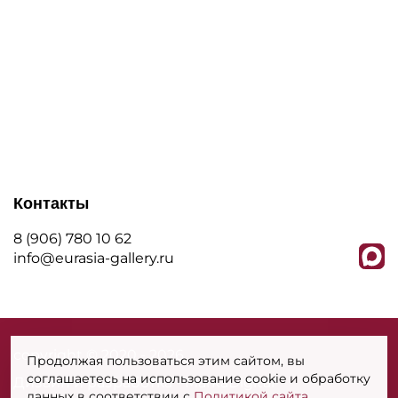
Контакты
8 (906) 780 10 62
info@eurasia-gallery.ru
сopyright © 2020 - 2026
Продолжая пользоваться этим сайтом, вы
соглашаетесь на использование cookie и обработку
Дизайн и разработка - MarkaDigital
данных в соответствии с
Политикой сайта
.