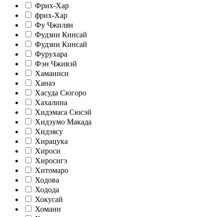
Фрих-Хар
фрих-Хар
Фу Чжилян
Фудзии Кинсай
Фудзии Кинсай
Фурухара
Фэн Чживэй
Хаманиси
Ханаэ
Хасуда Сюгоро
Хахалина
Хидэмаса Сюсэй
Хидэумо Макада
Хидэясу
Хирацука
Хироси
Хиросигэ
Хитомаро
Ходова
Ходода
Хокусай
Хоманн