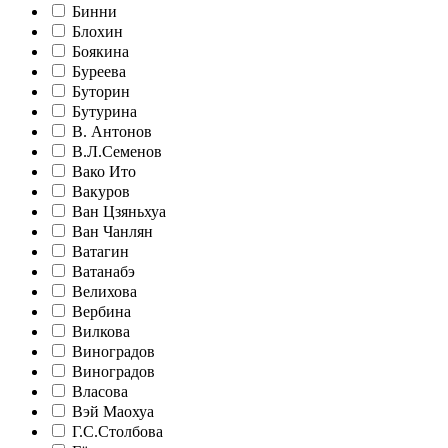
Бинни
Блохин
Боякина
Буреева
Буторин
Бутурина
В. Антонов
В.Л.Семенов
Вако Ито
Вакуров
Ван Цзяньхуа
Ван Чанлян
Ватагин
Ватанабэ
Велихова
Вербина
Вилкова
Виноградов
Виноградов
Власова
Вэй Маохуа
Г.С.Столбова