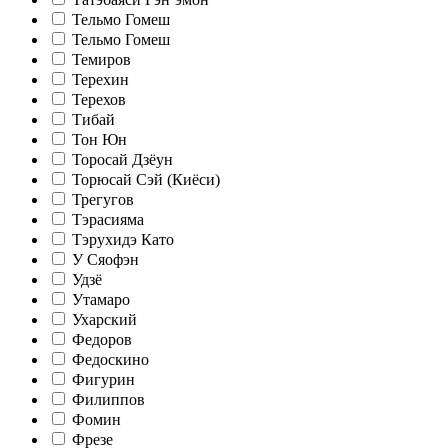
Тельмо Гомеш
Тельмо Гомеш
Темиров
Терехин
Терехов
Тибай
Тон Юн
Торосай Дзёун
Торюсай Сэй (Киёси)
Трегугов
Тэрасияма
Тэрухидэ Като
У Сяофэн
Удзё
Утамаро
Ухарский
Федоров
Федоскино
Фигурин
Филиппов
Фомин
Фрезе