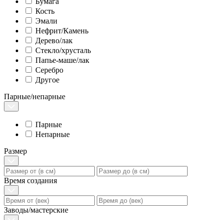
Бумага
Кость
Эмали
Нефрит/Камень
Дерево/лак
Стекло/хрусталь
Папье-маше/лак
Серебро
Другое
Парные/непарные
Парные
Непарные
Размер
Время создания
Заводы/мастерские