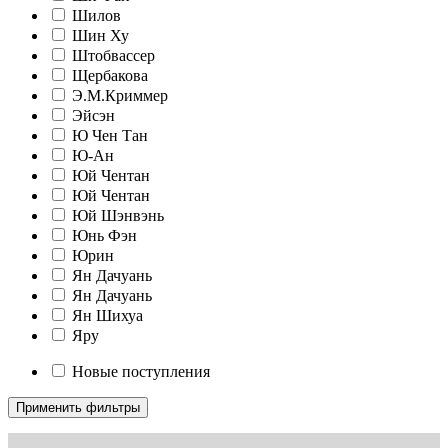
Шилов
Шин Ху
Штобвассер
Щербакова
Э.М.Криммер
Эйсэн
Ю Чен Тан
Ю-Ан
Юй Чентан
Юй Чентан
Юй Шэнвэнь
Юнь Фэн
Юрин
Ян Дачуань
Ян Дачуань
Ян Шихуа
Яру
Новые поступления