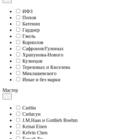
ИФЗ
Попов
Батенин
Гарднер
Гжель
Корнилов
Сафронов/Гулиных
Храпунова-Нового
Кузнецов
Тереховых и Киселева
Миклашевского
Иные и без марки
Мастер
Сиёби
Сибасуи
J.M.Haas и Gottlieb Boehm
Keisai Eisen
Kelvin Chen
Ёнкай Ху