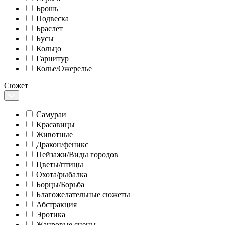
Брошь
Подвеска
Браслет
Бусы
Кольцо
Гарнитур
Колье/Ожерелье
Сюжет
Самураи
Красавицы
Животные
Дракон/феникс
Пейзажи/Виды городов
Цветы/птицы
Охота/рыбалка
Борцы/Борьба
Благожелательные сюжеты
Абстракция
Эротика
Жанровые сцены