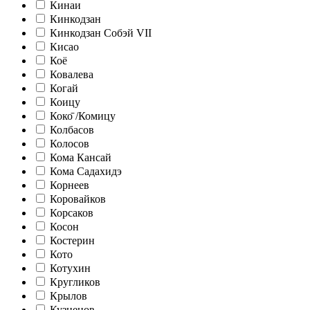
Кинаи
Кинкодзан
Кинкодзан Собэй VII
Кисао
Коё
Ковалева
Когай
Коицу
Коко̄ /Комицу
Колбасов
Колосов
Кома Кансай
Кома Садахидэ
Корнеев
Коровайков
Корсаков
Косон
Костерин
Кото
Котухин
Кругликов
Крылов
Кузнецов