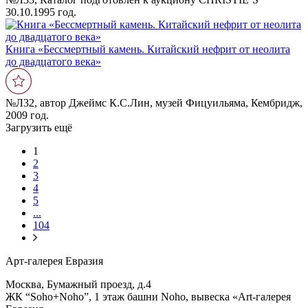
30.10.1995 год.
Книга «Бессмертный камень. Китайский нефрит от неолита
до двадцатого века»
№Л32, автор Джеймс К.С.Лин, музей Фицуильяма, Кембридж,
2009 год.
Загрузить ещё
1
2
3
4
5
...
104
Арт-галерея Евразия
Москва, Бумажный проезд, д.4
ЖК “Soho+Noho”, 1 этаж башни Noho, вывеска «Art-галерея