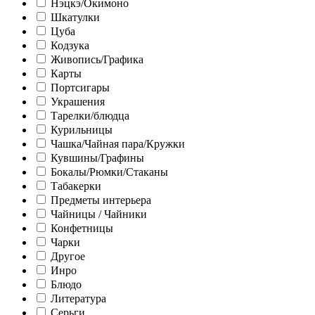
Нэцкэ/Окимоно
Шкатулки
Цуба
Кодзука
Живопись/Графика
Карты
Портсигары
Украшения
Тарелки/блюдца
Курильницы
Чашка/Чайная пара/Кружки
Кувшины/Графины
Бокалы/Рюмки/Стаканы
Табакерки
Предметы интерьера
Чайницы / Чайники
Конфетницы
Чарки
Другое
Инро
Блюдо
Литература
Серьги