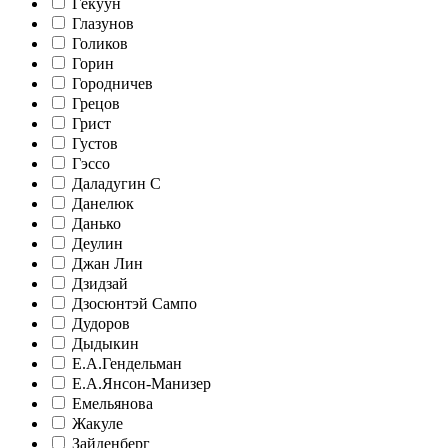
Гёкуун
Глазунов
Голиков
Горин
Городничев
Грецов
Грист
Густов
Гэссо
Даладугин С
Данелюк
Данько
Деулин
Джан Лин
Дзидзай
Дзосюнтэй Сампо
Дудоров
Дыдыкин
Е.А.Гендельман
Е.А.Янсон-Манизер
Емельянова
Жакуле
Зайденберг