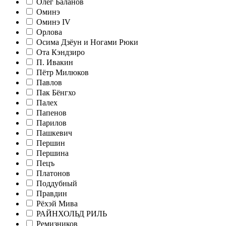
Олег Баланов
Оминэ
Оминэ IV
Орлова
Осима Дзёун и Ногами Рюки
Ота Кэндзиро
П. Ивакин
Пётр Милюков
Павлов
Пак Бёнгхо
Палех
Папенов
Парилов
Пашкевич
Першин
Першина
Пецъ
Платонов
Поддубный
Правдин
Рёхэй Мива
РАЙНХОЛЬД РИЛЬ
Ремизников