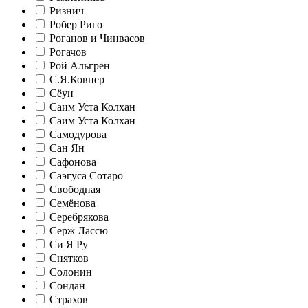
Ризнич
Робер Риго
Роганов и Чинвасов
Рогачов
Рой Альгрен
С.Я.Ковнер
Сёун
Саим Уста Колхан
Саим Уста Колхан
Самодурова
Сан Ян
Сафонова
Саэгуса Сотаро
Свободная
Семёнова
Серебрякова
Серж Лассю
Си Я Ру
Снятков
Солонин
Сондан
Страхов