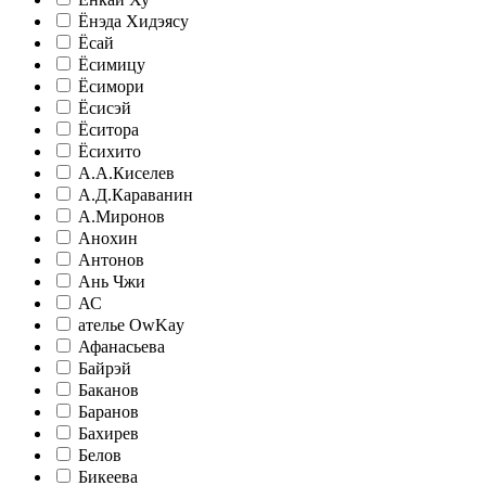
Ёнэда Хидэясу
Ёсай
Ёсимицу
Ёсимори
Ёсисэй
Ёситора
Ёсихито
А.А.Киселев
А.Д.Караванин
А.Миронов
Анохин
Антонов
Ань Чжи
АС
ателье ‎OwKay
Афанасьева
Байрэй
Баканов
Баранов
Бахирев
Белов
Бикеева