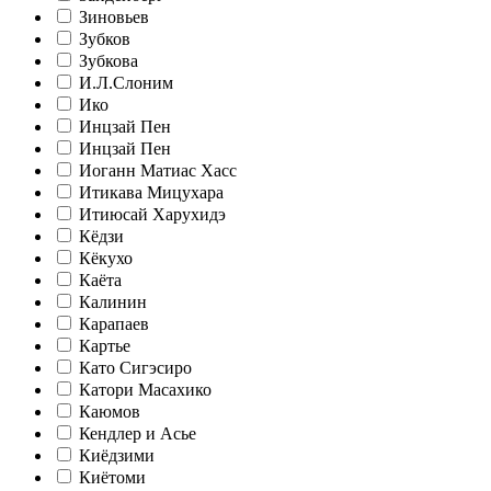
Зиновьев
Зубков
Зубкова
И.Л.Слоним
Ико
Инцзай Пен
Инцзай Пен
Иоганн Матиас Хасс
Итикава Мицухара
Итиюсай Харухидэ
Кёдзи
Кёкухо
Каёта
Калинин
Карапаев
Картье
Като Сигэсиро
Катори Масахико
Каюмов
Кендлер и Асье
Киёдзими
Киётоми