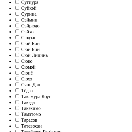
Сугиура
Суйкэй
Сурина
Сэймин
Сэйрюдо
Сэйхо
Сюдзан
Сюй Бин
Сюй Бин
Сюй Лицинь
Сюко
Сюмэй
Сюнё
Сюхо
Сянь Дэн
Тёдзо
Такамура Коун
Такэда
Такэхимо
Тамэтомо
Тарасов
Татевосян
Татэбаяси Гэн’эмон