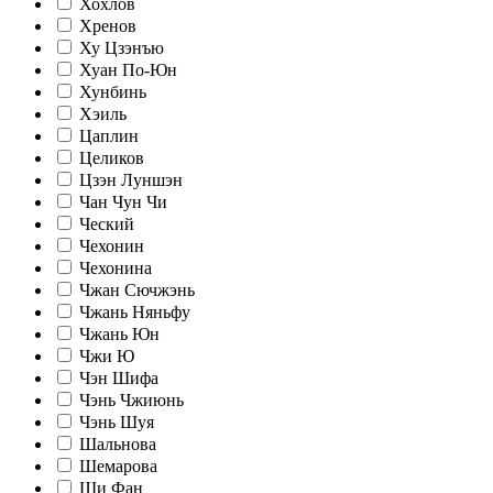
Хохлов
Хренов
Ху Цзэнъю
Хуан По-Юн
Хунбинь
Хэиль
Цаплин
Целиков
Цзэн Луншэн
Чан Чун Чи
Ческий
Чехонин
Чехонина
Чжан Сючжэнь
Чжань Няньфу
Чжань Юн
Чжи Ю
Чэн Шифа
Чэнь Чжиюнь
Чэнь Шуя
Шальнова
Шемарова
Ши Фан