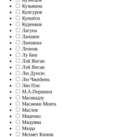
Кузьмина
Кунгуров
Куниёси
Куренков
Лагуна
Лапшин
Лапшина
Леонов
Лу Бин
Лэй Янган
Лэй Янган
Лю Дунсю
Лю Чжибинь
Ляо Пэн
М.А.Першина
Масакадзу
Масаюки Мията
Маслов
Маценко
Мацуяма
Маэда
Мехмет Киник