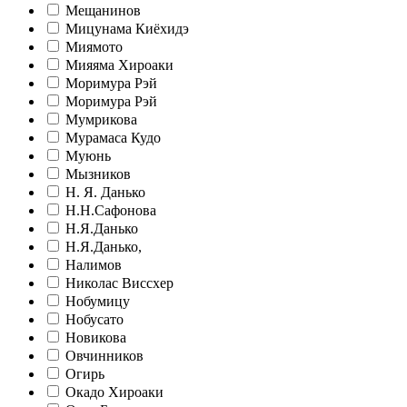
Мещанинов
Мицунама Киёхидэ
Миямото
Мияяма Хироаки
Моримура Рэй
Моримура Рэй
Мумрикова
Мурамаса Кудо
Муюнь
Мызников
Н. Я. Данько
Н.Н.Сафонова
Н.Я.Данько
Н.Я.Данько,
Налимов
Николас Виссхер
Нобумицу
Нобусато
Новикова
Овчинников
Огирь
Окадо Хироаки