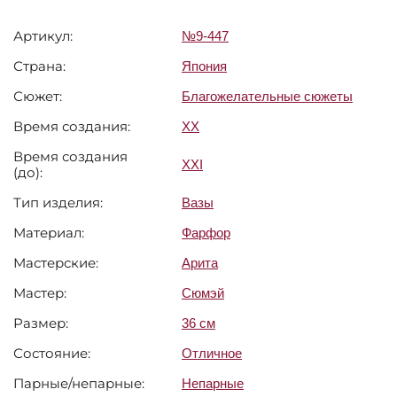
Артикул:
№9-447
Страна:
Япония
Сюжет:
Благожелательные сюжеты
Время создания:
XX
Время создания
XXI
(до):
Тип изделия:
Вазы
Материал:
Фарфор
Мастерские:
Арита
Мастер:
Сюмэй
Размер:
36 см
Состояние:
Отличное
Парные/непарные:
Непарные