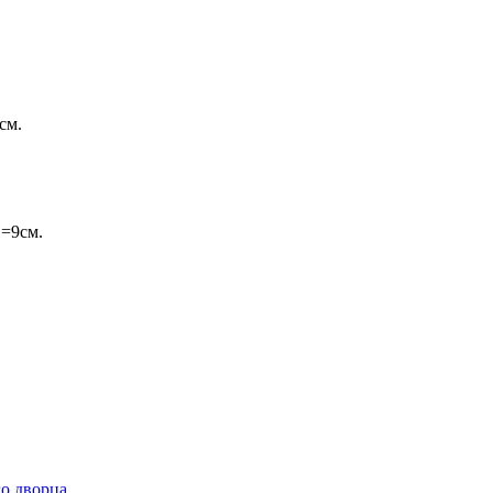
см.
Н=9см.
о дворца