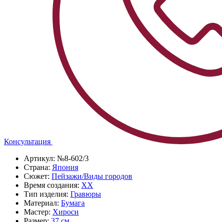
Консультация
Артикул:
№8-602/3
Страна:
Япония
Сюжет:
Пейзажи/Виды городов
Время создания:
XX
Тип изделия:
Гравюры
Материал:
Бумага
Мастер:
Хироси
Размер:
37 см