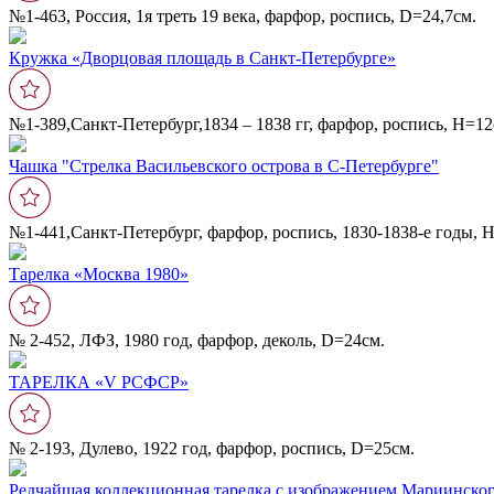
№1-463, Россия, 1я треть 19 века, фарфор, роспись, D=24,7см.
Кружка «Дворцовая площадь в Санкт-Петербурге»
№1-389,Санкт-Петербург,1834 – 1838 гг, фарфор, роспись, Н=12
Чашка "Стрелка Васильевского острова в С-Петербурге"
№1-441,Санкт-Петербург, фарфор, роспись, 1830-1838-е годы, 
Тарелка «Москва 1980»
№ 2-452, ЛФЗ, 1980 год, фарфор, деколь, D=24см.
ТАРЕЛКА «V РСФСР»
№ 2-193, Дулево, 1922 год, фарфор, роспись, D=25см.
Редчайшая коллекционная тарелка с изображением Мариинског