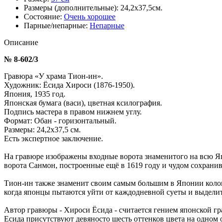
Размеры (дополнительные):
24,2х37,5см.
Состояние:
Очень хорошее
Парные/непарные:
Непарные
Описание
№ 8-602/3
Гравюра «У храма Тион-ин».
Художник: Ёсида Хироси (1876-1950).
Япония, 1935 год.
Японская бумага (васи), цветная ксилография.
Подпись мастера в правом нижнем углу.
Формат: Обан - горизонтальный.
Размеры: 24,2х37,5 см.
Есть экспертное заключение.
На гравюре изображены входные ворота знаменитого на всю Я
ворота Санмон, построенные ещë в 1619 году и чудом сохран
Тион-ин также знаменит своим самым большим в Японии колоко
когда японцы пытаются уйти от каждодневной суеты и выделить
Автор гравюры - Хироси Ёсида - считается гением японской г
Есида присутствуют девяносто шесть оттенков цвета на одном