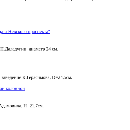
 и Невского проспекта"
.Н.Даладугин, диаметр 24 см.
 заведение К.Герасимова, D=24,5см.
ной колонной
.Адамовича, Н=21,7см.