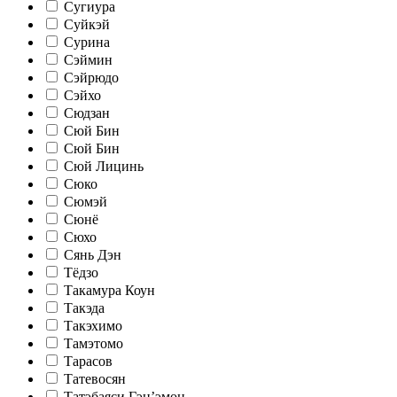
Сугиура
Суйкэй
Сурина
Сэймин
Сэйрюдо
Сэйхо
Сюдзан
Сюй Бин
Сюй Бин
Сюй Лицинь
Сюко
Сюмэй
Сюнё
Сюхо
Сянь Дэн
Тёдзо
Такамура Коун
Такэда
Такэхимо
Тамэтомо
Тарасов
Татевосян
Татэбаяси Гэн’эмон