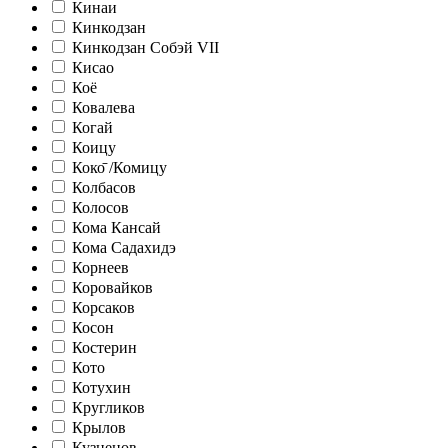
Кинаи
Кинкодзан
Кинкодзан Собэй VII
Кисао
Коё
Ковалева
Когай
Коицу
Коко̄ /Комицу
Колбасов
Колосов
Кома Кансай
Кома Садахидэ
Корнеев
Коровайков
Корсаков
Косон
Костерин
Кото
Котухин
Кругликов
Крылов
Кузнецов