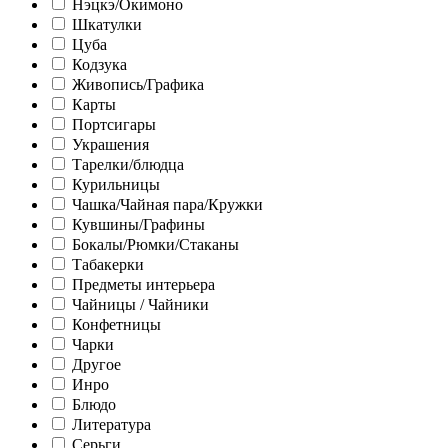
Нэцкэ/Окимоно
Шкатулки
Цуба
Кодзука
Живопись/Графика
Карты
Портсигары
Украшения
Тарелки/блюдца
Курильницы
Чашка/Чайная пара/Кружки
Кувшины/Графины
Бокалы/Рюмки/Стаканы
Табакерки
Предметы интерьера
Чайницы / Чайники
Конфетницы
Чарки
Другое
Инро
Блюдо
Литература
Серьги