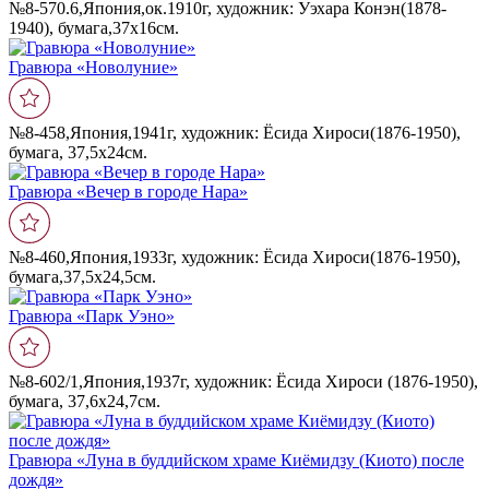
№8-570.6,Япония,ок.1910г, художник: Уэхара Конэн(1878-
1940), бумага,37х16см.
Гравюра «Новолуние»
№8-458,Япония,1941г, художник: Ёсида Хироси(1876-1950),
бумага, 37,5х24см.
Гравюра «Вечер в городе Нара»
№8-460,Япония,1933г, художник: Ёсида Хироси(1876-1950),
бумага,37,5х24,5см.
Гравюра «Парк Уэно»
№8-602/1,Япония,1937г, художник: Ёсида Хироси (1876-1950),
бумага, 37,6х24,7см.
Гравюра «Луна в буддийском храме Киёмидзу (Киото) после
дождя»