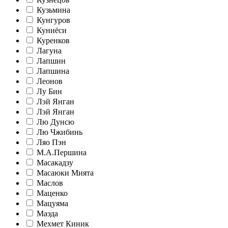
Кузьмина
Кунгуров
Куниёси
Куренков
Лагуна
Лапшин
Лапшина
Леонов
Лу Бин
Лэй Янган
Лэй Янган
Лю Дунсю
Лю Чжибинь
Ляо Пэн
М.А.Першина
Масакадзу
Масаюки Мията
Маслов
Маценко
Мацуяма
Маэда
Мехмет Киник