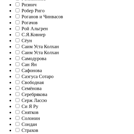
Ризнич
Робер Риго
Роганов и Чинвасов
Рогачов
Рой Альгрен
С.Я.Ковнер
Сёун
Саим Уста Колхан
Саим Уста Колхан
Самодурова
Сан Ян
Сафонова
Саэгуса Сотаро
Свободная
Семёнова
Серебрякова
Серж Лассю
Си Я Ру
Снятков
Солонин
Сондан
Страхов