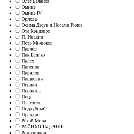
Олег Баланов
Оминэ
Оминэ IV
Орлова
Осима Дзёун и Ногами Рюки
Ота Кэндзиро
П. Ивакин
Пётр Милюков
Павлов
Пак Бёнгхо
Палех
Папенов
Парилов
Пашкевич
Першин
Першина
Пецъ
Платонов
Поддубный
Правдин
Рёхэй Мива
РАЙНХОЛЬД РИЛЬ
Ремизников