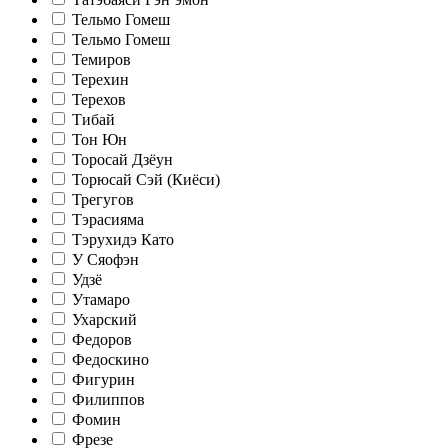
Тельмо Гомеш
Тельмо Гомеш
Темиров
Терехин
Терехов
Тибай
Тон Юн
Торосай Дзёун
Торюсай Сэй (Киёси)
Трегугов
Тэрасияма
Тэрухидэ Като
У Сяофэн
Удзё
Утамаро
Ухарский
Федоров
Федоскино
Фигурин
Филиппов
Фомин
Фрезе