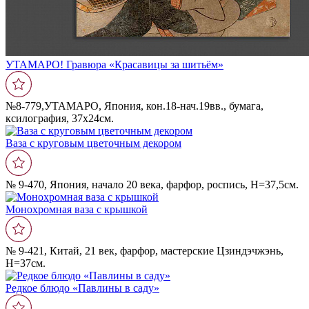
УТАМАРО! Гравюра «Красавицы за шитьëм»
№8-779,УТАМАРО, Япония, кон.18-нач.19вв., бумага,
ксилография, 37х24см.
Ваза с круговым цветочным декором
№ 9-470, Япония, начало 20 века, фарфор, роспись, Н=37,5см.
Монохромная ваза с крышкой
№ 9-421, Китай, 21 век, фарфор, мастерские Цзиндэчжэнь,
Н=37см.
Редкое блюдо «Павлины в саду»