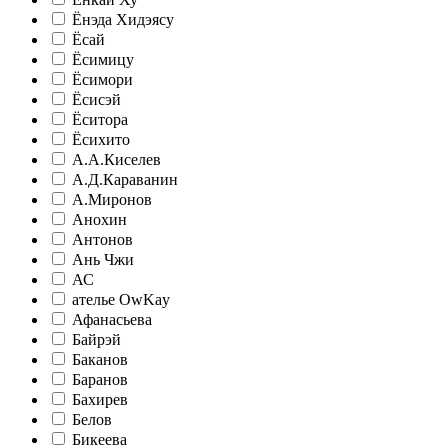
Ёнэда Хидэясу
Ёсай
Ёсимицу
Ёсимори
Ёсисэй
Ёситора
Ёсихито
А.А.Киселев
А.Д.Караванин
А.Миронов
Анохин
Антонов
Ань Чжи
АС
ателье ‎OwKay
Афанасьева
Байрэй
Баканов
Баранов
Бахирев
Белов
Бикеева