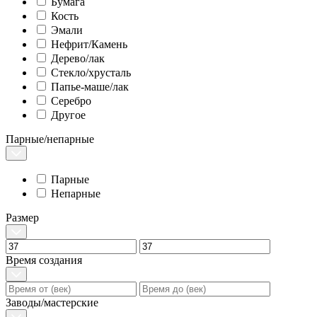
Бумага
Кость
Эмали
Нефрит/Камень
Дерево/лак
Стекло/хрусталь
Папье-маше/лак
Серебро
Другое
Парные/непарные
Парные
Непарные
Размер
Время создания
Заводы/мастерские