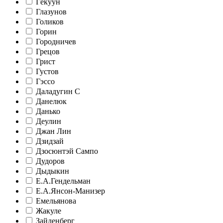
Гёкуун
Глазунов
Голиков
Горин
Городничев
Грецов
Грист
Густов
Гэссо
Даладугин С
Данелюк
Данько
Деулин
Джан Лин
Дзидзай
Дзосюнтэй Сампо
Дудоров
Дыдыкин
Е.А.Гендельман
Е.А.Янсон-Манизер
Емельянова
Жакуле
Зайденберг