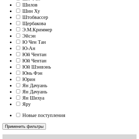
Шилов
Шин Ху
Штобвассер
Щербакова
Э.М.Криммер
Эйсэн
Ю Чен Тан
Ю-Ан
Юй Чентан
Юй Чентан
Юй Шэнвэнь
Юнь Фэн
Юрин
Ян Дачуань
Ян Дачуань
Ян Шихуа
Яру
Новые поступления