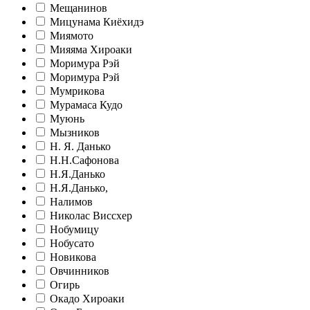
Мещанинов
Мицунама Киёхидэ
Миямото
Мияяма Хироаки
Моримура Рэй
Моримура Рэй
Мумрикова
Мурамаса Кудо
Муюнь
Мызников
Н. Я. Данько
Н.Н.Сафонова
Н.Я.Данько
Н.Я.Данько,
Налимов
Николас Виссхер
Нобумицу
Нобусато
Новикова
Овчинников
Огирь
Окадо Хироаки