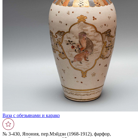
Ваза с обезьянами и карако
№ 3-430, Япония, пер.Мэйдзи (1968-1912), фарфор,