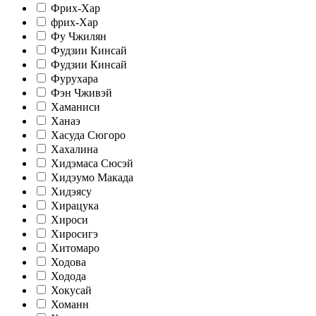
Фрих-Хар
фрих-Хар
Фу Чжилян
Фудзии Кинсай
Фудзии Кинсай
Фурухара
Фэн Чживэй
Хаманиси
Ханаэ
Хасуда Сюгоро
Хахалина
Хидэмаса Сюсэй
Хидэумо Макада
Хидэясу
Хирацука
Хироси
Хиросигэ
Хитомаро
Ходова
Ходода
Хокусай
Хоманн