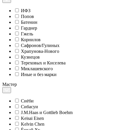
ИФЗ
Попов
Батенин
Гарднер
Гжель
Корнилов
Сафронов/Гулиных
Храпунова-Нового
Кузнецов
Тереховых и Киселева
Миклашевского
Иные и без марки
Мастер
Сиёби
Сибасуи
J.M.Haas и Gottlieb Boehm
Keisai Eisen
Kelvin Chen
Ёнкай Ху