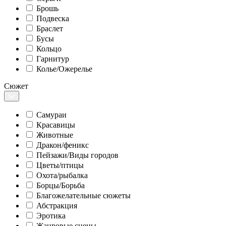
Брошь
Подвеска
Браслет
Бусы
Кольцо
Гарнитур
Колье/Ожерелье
Сюжет
Самураи
Красавицы
Животные
Дракон/феникс
Пейзажи/Виды городов
Цветы/птицы
Охота/рыбалка
Борцы/Борьба
Благожелательные сюжеты
Абстракция
Эротика
Жанровые сцены