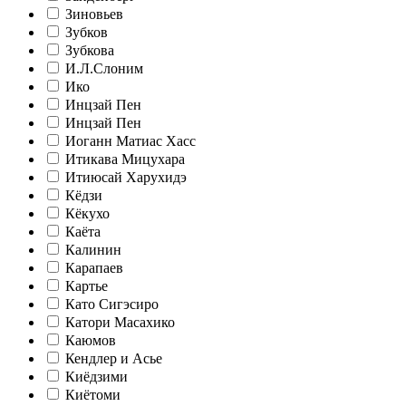
Зиновьев
Зубков
Зубкова
И.Л.Слоним
Ико
Инцзай Пен
Инцзай Пен
Иоганн Матиас Хасс
Итикава Мицухара
Итиюсай Харухидэ
Кёдзи
Кёкухо
Каёта
Калинин
Карапаев
Картье
Като Сигэсиро
Катори Масахико
Каюмов
Кендлер и Асье
Киёдзими
Киётоми