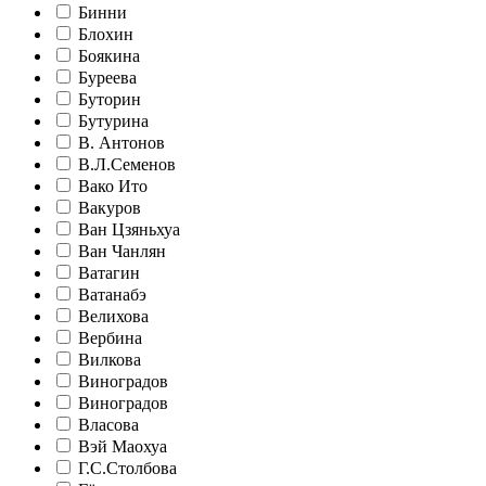
Бинни
Блохин
Боякина
Буреева
Буторин
Бутурина
В. Антонов
В.Л.Семенов
Вако Ито
Вакуров
Ван Цзяньхуа
Ван Чанлян
Ватагин
Ватанабэ
Велихова
Вербина
Вилкова
Виноградов
Виноградов
Власова
Вэй Маохуа
Г.С.Столбова