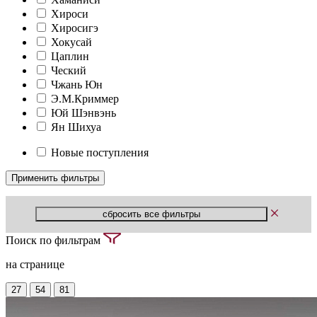
Хироси
Хиросигэ
Хокусай
Цаплин
Ческий
Чжань Юн
Э.М.Криммер
Юй Шэнвэнь
Ян Шихуа
Новые поступления
Поиск по фильтрам
на странице
27
54
81