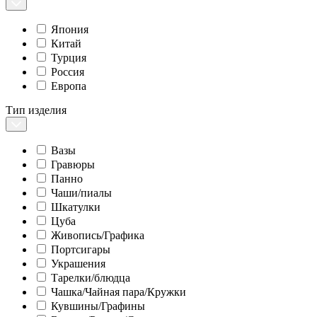
Япония
Китай
Турция
Россия
Европа
Тип изделия
Вазы
Гравюры
Панно
Чаши/пиалы
Шкатулки
Цуба
Живопись/Графика
Портсигары
Украшения
Тарелки/блюдца
Чашка/Чайная пара/Кружки
Кувшины/Графины