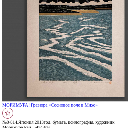
МОРИМУРА! Гравюра «Сосновое поле в Михо»
№8-814,Япония,2013год, бумага, ксилография, художник
Моримура Рэй, 59х43см.