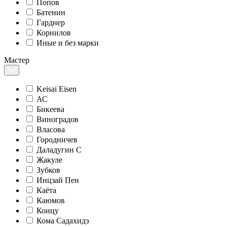
Попов
Батенин
Гарднер
Корнилов
Иные и без марки
Мастер
Keisai Eisen
АС
Бикеева
Виноградов
Власова
Городничев
Даладугин С
Жакуле
Зубков
Инцзай Пен
Каёта
Каюмов
Коицу
Кома Садахидэ