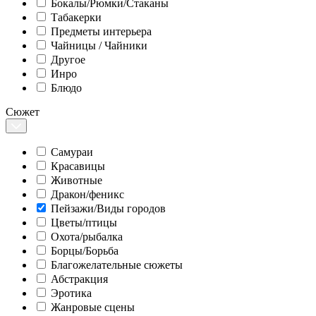
Бокалы/Рюмки/Стаканы
Табакерки
Предметы интерьера
Чайницы / Чайники
Другое
Инро
Блюдо
Сюжет
Самураи
Красавицы
Животные
Дракон/феникс
Пейзажи/Виды городов
Цветы/птицы
Охота/рыбалка
Борцы/Борьба
Благожелательные сюжеты
Абстракция
Эротика
Жанровые сцены