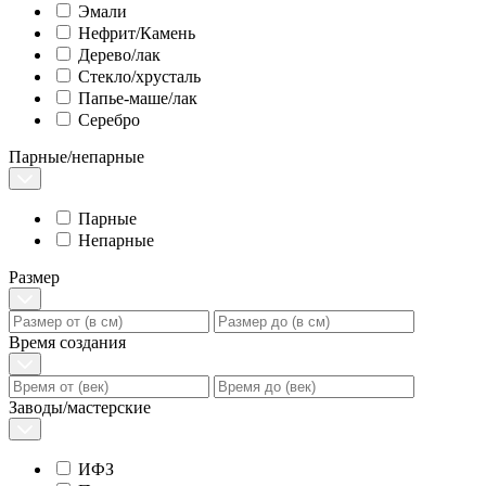
Эмали
Нефрит/Камень
Дерево/лак
Стекло/хрусталь
Папье-маше/лак
Серебро
Парные/непарные
Парные
Непарные
Размер
Время создания
Заводы/мастерские
ИФЗ