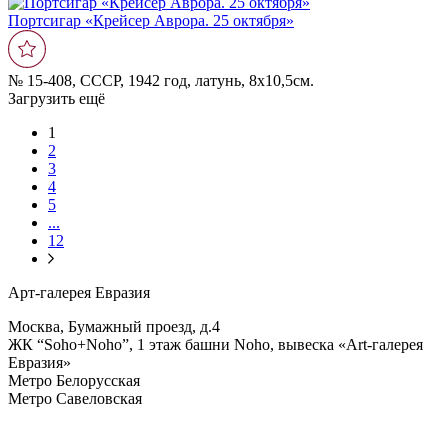
Портсигар «Крейсер Аврора. 25 октября»
№ 15-408, СССР, 1942 год, латунь, 8х10,5см.
Загрузить ещё
1
2
3
4
5
...
12
Арт-галерея Евразия
Москва, Бумажный проезд, д.4
ЖК “Soho+Noho”, 1 этаж башни Noho, вывеска «Art-галерея
Евразия»
Метро Белорусская
Метро Савеловская