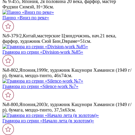
№ 9-455, Япония, 2я половина 20 века, фарфор, мастер
Фудзии Сюмэй, Н=36см.
Панно «Вниз по реке»
№9-379/2,Китай,мастерские Цзиндэчжэнь, нач.21 века,
фарфор, художник Сюй Бин,Dвраме=51см.
Гравюра из серии «Division-work №85»
№8-802,Япония,1999г, художник Кацунори Хаманиси (1949 г/
р), бумага, меццо-тинто, 46х74см.
Гравюра из серии «Silence-work №7»
№8-800,Япония,2003г, художник Кацунори Хаманиси (1949 г/
р), бумага, меццо-тинто, 37,5х63см.
Гравюра из серии «Начало лета (в золотом)»