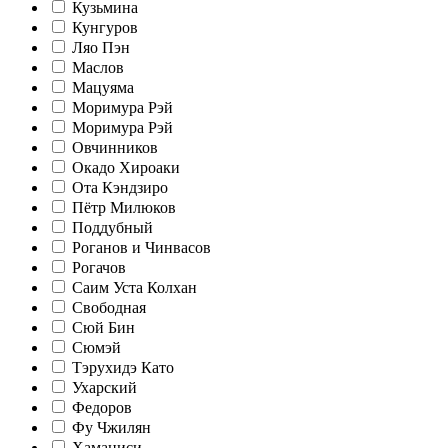
Кузьмина
Кунгуров
Ляо Пэн
Маслов
Мацуяма
Моримура Рэй
Моримура Рэй
Овчинников
Окадо Хироаки
Ота Кэндзиро
Пётр Милюков
Поддубный
Роганов и Чинвасов
Рогачов
Саим Уста Колхан
Свободная
Сюй Бин
Сюмэй
Тэрухидэ Като
Ухарский
Федоров
Фу Чжилян
Хаманиси