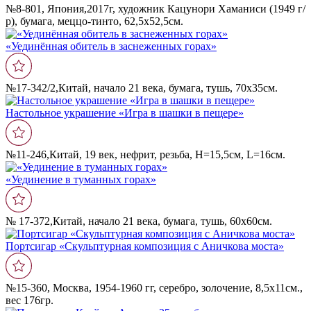
№8-801, Япония,2017г, художник Кацунори Хаманиси (1949 г/
р), бумага, меццо-тинто, 62,5х52,5см.
«Уединëнная обитель в заснеженных горах»
№17-342/2,Китай, начало 21 века, бумага, тушь, 70х35см.
Настольное украшение «Игра в шашки в пещере»
№11-246,Китай, 19 век, нефрит, резьба, Н=15,5см, L=16см.
«Уединение в туманных горах»
№ 17-372,Китай, начало 21 века, бумага, тушь, 60х60см.
Портсигар «Скульптурная композиция с Аничкова моста»
№15-360, Москва, 1954-1960 гг, серебро, золочение, 8,5х11см.,
вес 176гр.