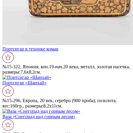
Портсигар в технике комаи
№15-322, Япония, кон.19-нач.20 века, металл, золотая насечка,
размеры:7,6х8,2см.
Портсигар «Шанхай»
№15-296, Европа, 20 век, серебро (900 проба), позолота,
вес:160гр., размеры:8,2х11см.
Ваза «Снегопад над горным лесом»