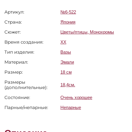
Артикул:
№6-522
Страна:
Япония
Сюжет:
Цветы/птицы
,
Монохромы
Время создания:
XX
Тип изделия:
Вазы
Материал:
Эмали
Размер:
18 см
Размеры
18,4см.
(дополнительные):
Состояние:
Очень хорошее
Парные/непарные:
Непарные