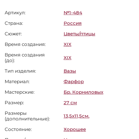
Артикул:
№1-484
Страна:
Россия
Сюжет:
Цветы/птицы
Время создания:
XIX
Время создания
XIX
(до):
Тип изделия:
Вазы
Материал:
Фарфор
Мастерские:
Бр. Корниловых
Размер:
27 см
Размеры
13,5х11,5см.
(дополнительные):
Состояние:
Хорошее