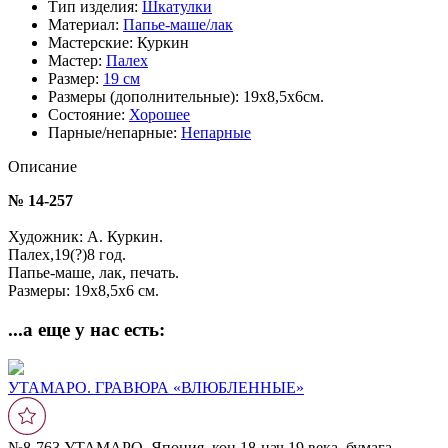
Тип изделия:
Шкатулки
Материал:
Папье-маше/лак
Мастерские:
Куркин
Мастер:
Палех
Размер:
19 см
Размеры (дополнительные):
19х8,5х6см.
Состояние:
Хорошее
Парные/непарные:
Непарные
Описание
№ 14-257
Художник: А. Куркин.
Палех,19(?)8 год.
Папье-маше, лак, печать.
Размеры: 19х8,5х6 см.
...а еще у нас есть:
УТАМАРО. ГРАВЮРА «ВЛЮБЛЕННЫЕ»
№8-763,УТАМАРО, Япония, кон.18-нач.19 века, бумага,