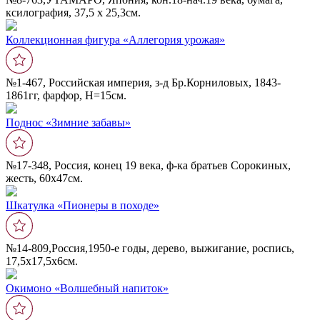
ксилография, 37,5 х 25,3см.
Коллекционная фигура «Аллегория урожая»
№1-467, Российская империя, з-д Бр.Корниловых, 1843-
1861гг, фарфор, Н=15см.
Поднос «Зимние забавы»
№17-348, Россия, конец 19 века, ф-ка братьев Сорокиных,
жесть, 60х47см.
Шкатулка «Пионеры в походе»
№14-809,Россия,1950-е годы, дерево, выжигание, роспись,
17,5х17,5х6см.
Окимоно «Волшебный напиток»