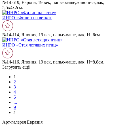
№14-619, Европа, 19 век, папье-маше,живопись,лак,
5,5х4х2см.
ИНРО «Филин на ветке»
№14-114, Япония, 19 век, папье-маше, лак, Н=6см.
ИНРО «Стая летящих птиц»
№14-116, Япония, 19 век, папье-маше, лак, Н=8,8см.
Загрузить ещё
1
2
3
4
5
...
9
Арт-галерея Евразия