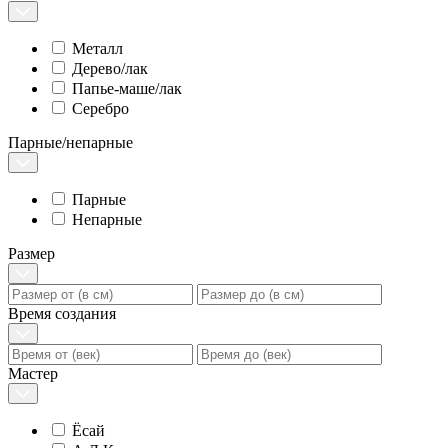
Металл
Дерево/лак
Папье-маше/лак
Серебро
Парные/непарные
Парные
Непарные
Размер
Время создания
Мастер
Ёсай