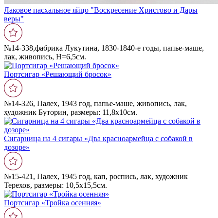
Лаковое пасхальное яйцо "Воскресение Христово и Дары
веры"
№14-338,фабрика Лукутина, 1830-1840-е годы, папье-маше,
лак, живопись, Н=6,5см.
Портсигар «Решающий бросок»
№14-326, Палех, 1943 год, папье-маше, живопись, лак,
художник Буторин, размеры: 11,8х10см.
Сигарница на 4 сигары «Два красноармейца с собакой в
дозоре»
№15-421, Палех, 1945 год, кап, роспись, лак, художник
Терехов, размеры: 10,5х15,5см.
Портсигар «Тройка осенняя»