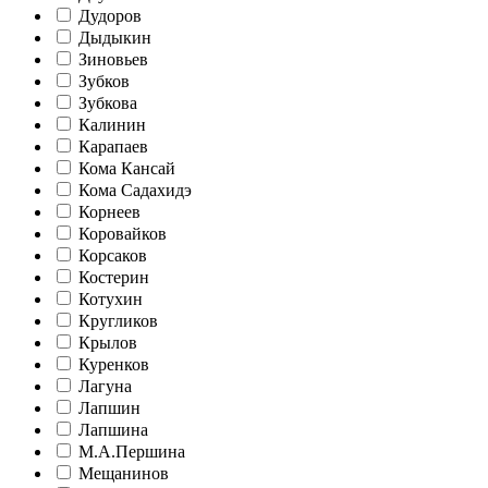
Дудоров
Дыдыкин
Зиновьев
Зубков
Зубкова
Калинин
Карапаев
Кома Кансай
Кома Садахидэ
Корнеев
Коровайков
Корсаков
Костерин
Котухин
Кругликов
Крылов
Куренков
Лагуна
Лапшин
Лапшина
М.А.Першина
Мещанинов