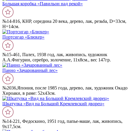
Большая коробка «Павильон над рекой»
№14-816, КНР, середина 20 века, дерево, лак, резьба, D=33см,
Н=14см.
Портсигар «Блюхер»
№15-461, Палех, 1938 год, лак, живопись, художник
А.А.Фигурин, серебро, золочение, 11х8см., вес 147гр.
Панно «Зачарованный лес»
№2036,Япония, после 1985 года, дерево, лак, художник Окадо
Хироаки, в раме: 52х43см.
Шкатулка «Вид на Большой Кремлевский дворец»
№14-221, Федоскино, 1951 год, папье-маше, лак, живопись,
9х17,5cм.