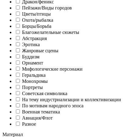
Дракон/феникс
Пейзажи/Виды городов
Цветы/птицы
Охота/рыбалка
Борцы/Борьба
Благожелательные сюжеты
Абстракция
Эротика
Жанровые сцены
Буддизм
Орнамент
Мифологические персонажи
Геральдика
Монохромы
Портреты
Советская символика
На тему индустриализации и коллективизации
По мотивам народного эпоса
Военная тематика
Авиация/Флот
Разное
Материал