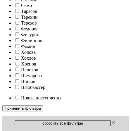
Сюхо
Тарасов
Терехин
Терехов
Федоров
Фигурин
Филиппов
Фомин
Ходова
Хохлов
Хренов
Целиков
Шемарова
Шилов
Штобвассер
Новые поступления