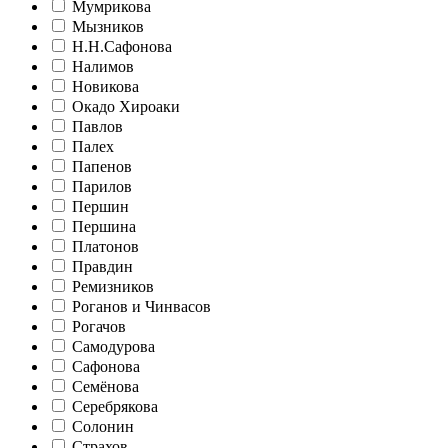
Мумрикова
Мызников
Н.Н.Сафонова
Налимов
Новикова
Окадо Хироаки
Павлов
Палех
Папенов
Парилов
Першин
Першина
Платонов
Правдин
Ремизников
Роганов и Чинвасов
Рогачов
Самодурова
Сафонова
Семёнова
Серебрякова
Солонин
Страхов