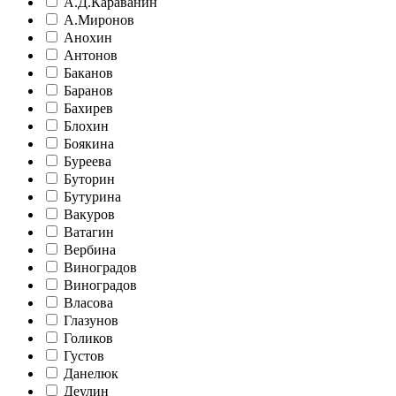
А.Д.Караванин
А.Миронов
Анохин
Антонов
Баканов
Баранов
Бахирев
Блохин
Боякина
Буреева
Буторин
Бутурина
Вакуров
Ватагин
Вербина
Виноградов
Виноградов
Власова
Глазунов
Голиков
Густов
Данелюк
Деулин