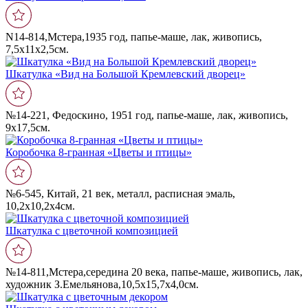
N14-814,Мстера,1935 год, папье-маше, лак, живопись,
7,5х11х2,5см.
Шкатулка «Вид на Большой Кремлевский дворец»
№14-221, Федоскино, 1951 год, папье-маше, лак, живопись,
9х17,5cм.
Коробочка 8-гранная «Цветы и птицы»
№6-545, Китай, 21 век, металл, расписная эмаль,
10,2х10,2х4см.
Шкатулка с цветочной композицией
№14-811,Мстера,середина 20 века, папье-маше, живопись, лак,
художник З.Емельянова,10,5х15,7х4,0см.