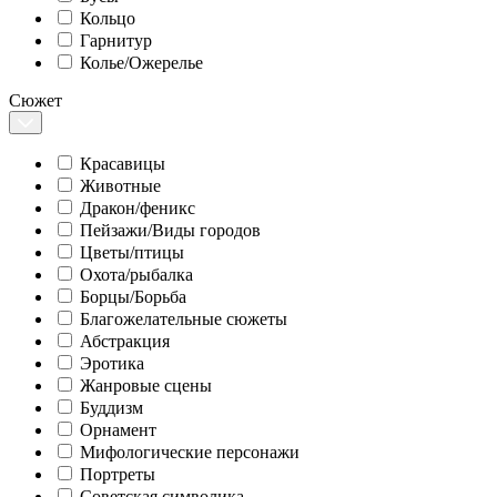
Кольцо
Гарнитур
Колье/Ожерелье
Сюжет
Красавицы
Животные
Дракон/феникс
Пейзажи/Виды городов
Цветы/птицы
Охота/рыбалка
Борцы/Борьба
Благожелательные сюжеты
Абстракция
Эротика
Жанровые сцены
Буддизм
Орнамент
Мифологические персонажи
Портреты
Советская символика