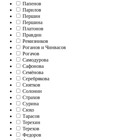
Папенов
Парилов
Першин
Першина
Платонов
Правдин
Ремизников
Роганов и Чинвасов
Рогачов
Самодурова
Сафонова
Семёнова
Серебрякова
Снятков
Солонин
Страхов
Сурина
Сюхо
Тарасов
Терехин
Терехов
Федоров