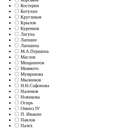
Костерин
Котухин
Кругликов
Крылов
Куренков
Лагуна
Лапшин
Лапшина
М.А.Першина
Маслов
Мещанинов
Миямото
Мумрикова
Мызников
Н.Н.Сафонова
Налимов
Новикова
Огирь
Оминэ IV
П. Ивакин
Павлов
Палех