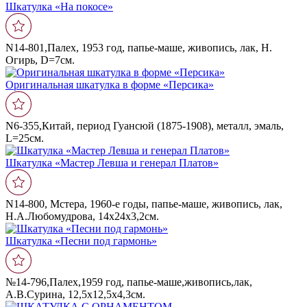
Шкатулка «На покосе»
N14-801,Палех, 1953 год, папье-маше, живопись, лак, Н.
Огирь, D=7см.
Оригинальная шкатулка в форме «Персика»
N6-355,Китай, период Гуансюй (1875-1908), металл, эмаль,
L=25см.
Шкатулка «Мастер Левша и генерал Платов»
N14-800, Мстера, 1960-е годы, папье-маше, живопись, лак,
Н.А.Любомудрова, 14х24х3,2см.
Шкатулка «Песни под гармонь»
№14-796,Палех,1959 год, папье-маше,живопись,лак,
А.В.Сурина, 12,5х12,5х4,3см.