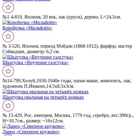
№1 4-819, Япония, 20 век, лак (уруси), дерево, L=24,5см.
Коробочка «Мильфлëр»
№ 3-520, Япония, период Мэйдзи (1868-1912), фарфор, мастер
Сэйкодзан, диаметр: 6,2 см.
Шкатулка «Вручение галстука»
№14-799,Холуй,1930-1940е годы, папье-маше, живопись, лак,
художник П.Ивакин,14,5х8,5х3см.
Шкатулка овальная на четырëх ножках
№ 15-429, Рос. империя, Москва, 1779 год, серебро, вес:390гр.,
Н=10,7см., размер: ~16x12см.
Ларец «Северное кружево»