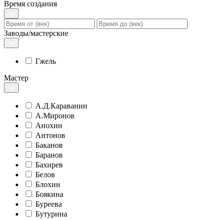
Время создания
Заводы/мастерские
Гжель
Мастер
А.Д.Караванин
А.Миронов
Анохин
Антонов
Баканов
Баранов
Бахирев
Белов
Блохин
Боякина
Буреева
Бутурина