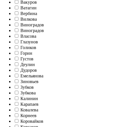
Вакуров
Ватагин
Вербина
Вилкова
Виноградов
Виноградов
Власова
Глазунов
Голиков
Горин
Густов
Деулин
Дудоров
Емельянова
Зиновьев
Зубков
Зубкова
Калинин
Карапаев
Ковалева
Корнеев
Коровайков
Корсаков