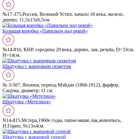
№17-375,Россия, Великий Устюг, начало 18 века, железо,
дерево, 11,5х15х6,5см.
Большая коробка «Павильон над рекой»
№14-816, КНР, середина 20 века, дерево, лак, резьба, D=33см,
Н=14см.
Шкатулка с жанровым сюжетом
№ 3-507, Япония, период Мэйдзи (1868-1912), фарфор,
Сацума, диаметр: 11 см.
Шкатулка «Метелица»
N14-815,Мстера,1960е годы, папье-маше,лак,живопись,
Н.Горин, 9х13х4см.
Шкатулка с жанровой сценой