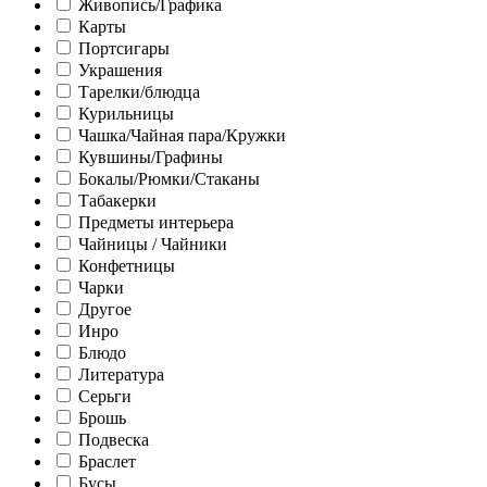
Живопись/Графика
Карты
Портсигары
Украшения
Тарелки/блюдца
Курильницы
Чашка/Чайная пара/Кружки
Кувшины/Графины
Бокалы/Рюмки/Стаканы
Табакерки
Предметы интерьера
Чайницы / Чайники
Конфетницы
Чарки
Другое
Инро
Блюдо
Литература
Серьги
Брошь
Подвеска
Браслет
Бусы