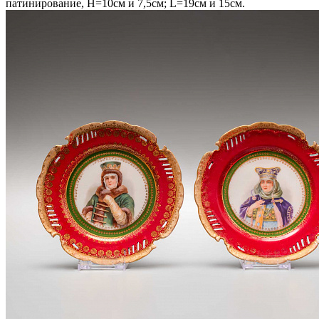
патинирование, Н=10см и 7,5см; L=19см и 15см.