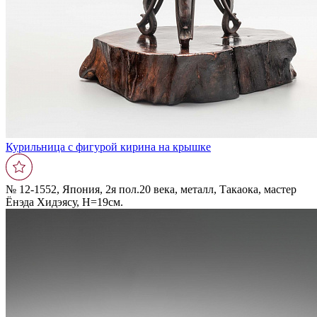
Курильница с фигурой кирина на крышке
№ 12-1552, Япония, 2я пол.20 века, металл, Такаока, мастер
Ёнэда Хидэясу, Н=19см.