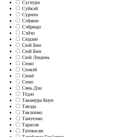
Сугиура
Суйкэй
Сурина
Сэймин
Сэйрюдо
Сэйхо
Сюдзан
Сюй Бин
Сюй Бин
Сюй Лицинь
Сюко
Сюмэй
Сюнё
Сюхо
Сянь Дэн
Тёдзо
Такамура Коун
Такэда
Такэхимо
Тамэтомо
Тарасов
Татевосян
Татэбаяси Гэн’эмон