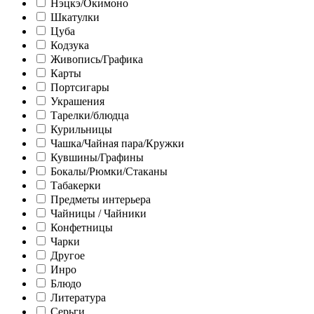
Нэцкэ/Окимоно
Шкатулки
Цуба
Кодзука
Живопись/Графика
Карты
Портсигары
Украшения
Тарелки/блюдца
Курильницы
Чашка/Чайная пара/Кружки
Кувшины/Графины
Бокалы/Рюмки/Стаканы
Табакерки
Предметы интерьера
Чайницы / Чайники
Конфетницы
Чарки
Другое
Инро
Блюдо
Литература
Серьги