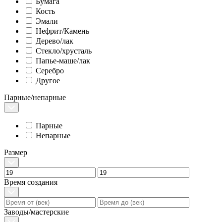
Бумага
Кость
Эмали
Нефрит/Камень
Дерево/лак
Стекло/хрусталь
Папье-маше/лак
Серебро
Другое
Парные/непарные
Парные
Непарные
Размер
Время создания
Заводы/мастерские