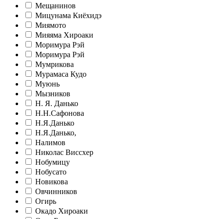
Мещанинов
Мицунама Киёхидэ
Миямото
Мияяма Хироаки
Моримура Рэй
Моримура Рэй
Мумрикова
Мурамаса Кудо
Муюнь
Мызников
Н. Я. Данько
Н.Н.Сафонова
Н.Я.Данько
Н.Я.Данько,
Налимов
Николас Виссхер
Нобумицу
Нобусато
Новикова
Овчинников
Огирь
Окадо Хироаки