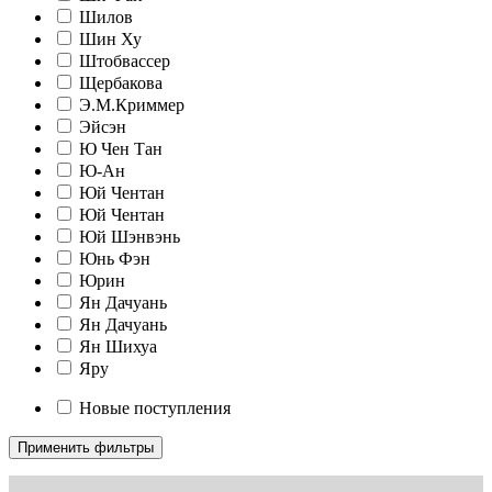
Шилов
Шин Ху
Штобвассер
Щербакова
Э.М.Криммер
Эйсэн
Ю Чен Тан
Ю-Ан
Юй Чентан
Юй Чентан
Юй Шэнвэнь
Юнь Фэн
Юрин
Ян Дачуань
Ян Дачуань
Ян Шихуа
Яру
Новые поступления