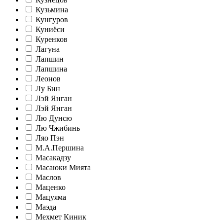
Кузьмина
Кунгуров
Куниёси
Куренков
Лагуна
Лапшин
Лапшина
Леонов
Лу Бин
Лэй Янган
Лэй Янган
Лю Дунсю
Лю Чжибинь
Ляо Пэн
М.А.Першина
Масакадзу
Масаюки Мията
Маслов
Маценко
Мацуяма
Маэда
Мехмет Киник