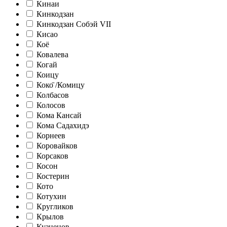
Кинаи
Кинкодзан
Кинкодзан Собэй VII
Кисао
Коё
Ковалева
Когай
Коицу
Коко̄ /Комицу
Колбасов
Колосов
Кома Кансай
Кома Садахидэ
Корнеев
Коровайков
Корсаков
Косон
Костерин
Кото
Котухин
Кругликов
Крылов
Кузнецов