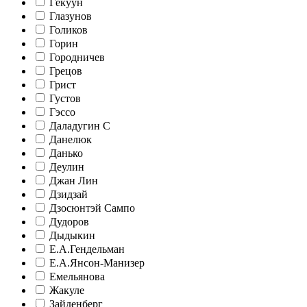
Гёкуун
Глазунов
Голиков
Горин
Городничев
Грецов
Грист
Густов
Гэссо
Даладугин С
Данелюк
Данько
Деулин
Джан Лин
Дзидзай
Дзосюнтэй Сампо
Дудоров
Дыдыкин
Е.А.Гендельман
Е.А.Янсон-Манизер
Емельянова
Жакуле
Зайденберг