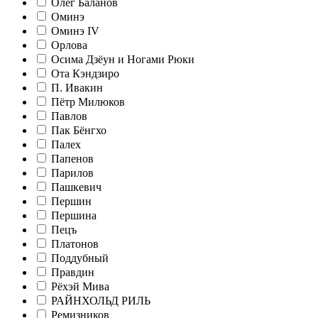
Олег Баланов
Оминэ
Оминэ IV
Орлова
Осима Дзёун и Ногами Рюки
Ота Кэндзиро
П. Ивакин
Пётр Милюков
Павлов
Пак Бёнгхо
Палех
Папенов
Парилов
Пашкевич
Першин
Першина
Пецъ
Платонов
Поддубный
Правдин
Рёхэй Мива
РАЙНХОЛЬД РИЛЬ
Ремизников