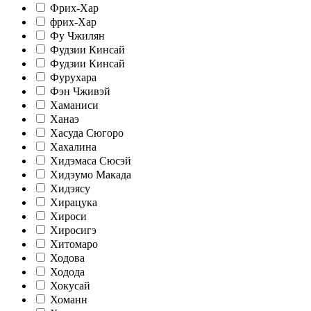
Фрих-Хар
фрих-Хар
Фу Чжилян
Фудзии Кинсай
Фудзии Кинсай
Фурухара
Фэн Чживэй
Хаманиси
Ханаэ
Хасуда Сюгоро
Хахалина
Хидэмаса Сюсэй
Хидэумо Макада
Хидэясу
Хирацука
Хироси
Хиросигэ
Хитомаро
Ходова
Ходода
Хокусай
Хоманн