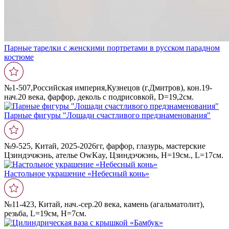
Парные тарелки с женскими портретами в русском парадном
костюме
№1-507,Российская империя,Кузнецов (г.Дмитров), кон.19-
нач.20 века, фарфор, деколь с подрисовкой, D=19,2см.
Парные фигуры "Лошади счастливого предзнаменования"
№9-525, Китай, 2025-2026гг, фарфор, глазурь, мастерские
Цзиндэчжэнь, ателье ‎OwKay, Цзиндэчжэнь, Н=19см., L=17cм.
Настольное украшение «Небесный конь»
№11-423, Китай, нач.-сер.20 века, камень (агальматолит),
резьба, L=19см, Н=7см.