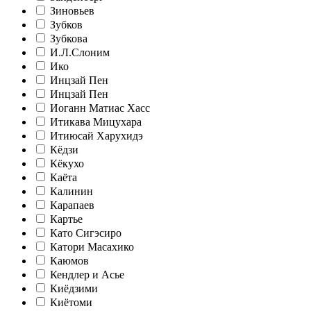
Зиновьев
Зубков
Зубкова
И.Л.Слоним
Ико
Инцзай Пен
Инцзай Пен
Иоганн Матиас Хасс
Итикава Мицухара
Итиюсай Харухидэ
Кёдзи
Кёкухо
Каёта
Калинин
Карапаев
Картье
Като Сигэсиро
Катори Масахико
Каюмов
Кендлер и Асье
Киёдзими
Киётоми