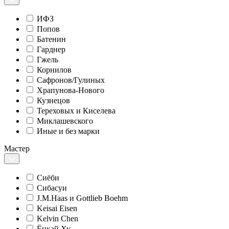
ИФЗ
Попов
Батенин
Гарднер
Гжель
Корнилов
Сафронов/Гулиных
Храпунова-Нового
Кузнецов
Тереховых и Киселева
Миклашевского
Иные и без марки
Мастер
Сиёби
Сибасуи
J.M.Haas и Gottlieb Boehm
Keisai Eisen
Kelvin Chen
Ёнкай Ху