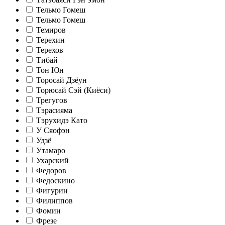
Тельмо Гомеш
Тельмо Гомеш
Темиров
Терехин
Терехов
Тибай
Тон Юн
Торосай Дзёун
Торюсай Сэй (Киёси)
Трегугов
Тэрасияма
Тэрухидэ Като
У Сяофэн
Удзё
Утамаро
Ухарский
Федоров
Федоскино
Фигурин
Филиппов
Фомин
Фрезе