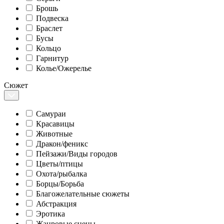
Брошь
Подвеска
Браслет
Бусы
Кольцо
Гарнитур
Колье/Ожерелье
Сюжет
Самураи
Красавицы
Животные
Дракон/феникс
Пейзажи/Виды городов
Цветы/птицы
Охота/рыбалка
Борцы/Борьба
Благожелательные сюжеты
Абстракция
Эротика
Жанровые сцены