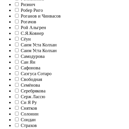
Ризнич
Робер Риго
Роганов и Чинвасов
Рогачов
Рой Альгрен
С.Я.Ковнер
Сёун
Саим Уста Колхан
Саим Уста Колхан
Самодурова
Сан Ян
Сафонова
Саэгуса Сотаро
Свободная
Семёнова
Серебрякова
Серж Лассю
Си Я Ру
Снятков
Солонин
Сондан
Страхов