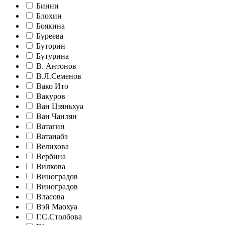
Бинни
Блохин
Боякина
Буреева
Буторин
Бутурина
В. Антонов
В.Л.Семенов
Вако Ито
Вакуров
Ван Цзяньхуа
Ван Чанлян
Ватагин
Ватанабэ
Велихова
Вербина
Вилкова
Виноградов
Виноградов
Власова
Вэй Маохуа
Г.С.Столбова