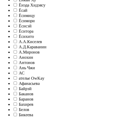
Ёнэда Хидэясу
Ёсай
Ёсимицу
Ёсимори
Ёсисэй
Ёситора
Ёсихито
А.А.Киселев
А.Д.Караванин
А.Миронов
Анохин
Антонов
Ань Чжи
АС
ателье ‎OwKay
Афанасьева
Байрэй
Баканов
Баранов
Бахирев
Белов
Бикеева