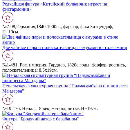
Редчайшая фигура «Китайский болванчик играет на
фисгармонии»
№7-98,Германия,1840-1900гг., фарфор, ф-ка Зитцендоф,
Н=19см.
Две чайные пары и полоскательница с амурами в стиле ампир
№1-481, Рос. империя, Гарднер, 1820е годы, фарфор, роспись,
полоскательница: 8,5х19см.
Непальская скульптурная группа “Падмасамбхава и принцесса
Мандарва”
№19-176, Непал, 18 век, металл, литьё, Н=19см.
Фигура "Бродячий актер с барабаном"