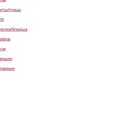
еты/птицы
III
релки/блюдца
рфор
 см
рошее
парные