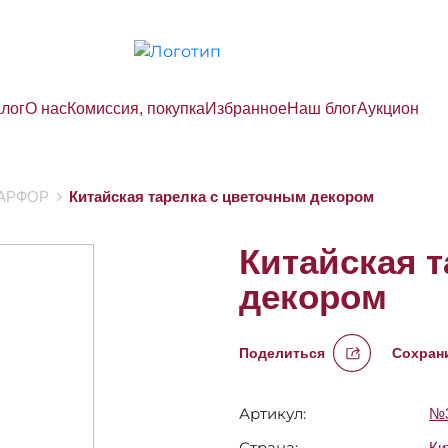
алог
О нас
Комиссия, покупка
Избранное
Наш блог
Аукцион
АРФОР
Китайская тарелка с цветочным декором
Китайская 
декором
Поделиться
Сохрани
Артикул:
№3
Страна:
Ки