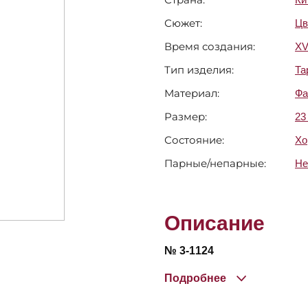
Сюжет:
Цв
Время создания:
XV
Тип изделия:
Та
Материал:
Фа
Размер:
23
Состояние:
Хо
Парные/непарные:
Не
Описание
№ 3-1124
Подробнее