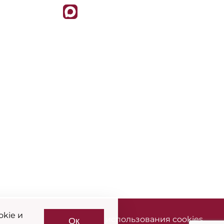
okie и
Политика использования cookies
Ок