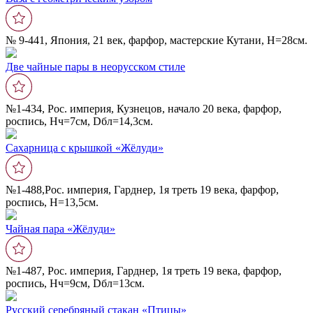
№ 9-441, Япония, 21 век, фарфор, мастерские Кутани, Н=28см.
Две чайные пары в неорусском стиле
№1-434, Рос. империя, Кузнецов, начало 20 века, фарфор,
роспись, Нч=7см, Dбл=14,3см.
Сахарница с крышкой «Жëлуди»
№1-488,Рос. империя, Гарднер, 1я треть 19 века, фарфор,
роспись, Н=13,5см.
Чайная пара «Жëлуди»
№1-487, Рос. империя, Гарднер, 1я треть 19 века, фарфор,
роспись, Нч=9см, Dбл=13cм.
Русский серебряный стакан «Птицы»