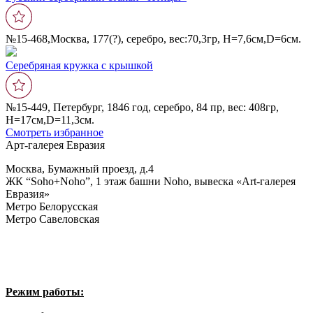
№15-468,Москва, 177(?), серебро, вес:70,3гр, Н=7,6см,D=6см.
Серебряная кружка с крышкой
№15-449, Петербург, 1846 год, серебро, 84 пр, вес: 408гр,
Н=17см,D=11,3см.
Смотреть избранное
Арт-галерея Евразия
Москва, Бумажный проезд, д.4
ЖК “Soho+Noho”, 1 этаж башни Noho, вывеска «Art-галерея
Евразия»
Метро Белорусская
Метро Савеловская
Режим работы: