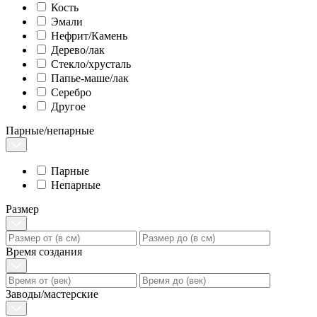
Кость
Эмали
Нефрит/Камень
Дерево/лак
Стекло/хрусталь
Папье-маше/лак
Серебро
Другое
Парные/непарные
Парные
Непарные
Размер
Время создания
Заводы/мастерские