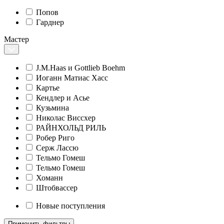
Попов
Гарднер
Мастер
J.M.Haas и Gottlieb Boehm
Иоганн Матиас Хасс
Картье
Кендлер и Асье
Кузьмина
Николас Виссхер
РАЙНХОЛЬД РИЛЬ
Робер Риго
Серж Лассю
Тельмо Гомеш
Тельмо Гомеш
Хоманн
Штобвассер
Новые поступления