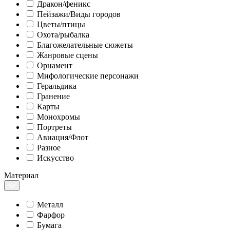
Дракон/феникс
Пейзажи/Виды городов
Цветы/птицы
Охота/рыбалка
Благожелательные сюжеты
Жанровые сцены
Орнамент
Мифологические персонажи
Геральдика
Гранение
Карты
Монохромы
Портреты
Авиация/Флот
Разное
Искусство
Материал
Металл
Фарфор
Бумага