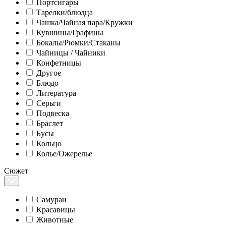
Портсигары
Тарелки/блюдца
Чашка/Чайная пара/Кружки
Кувшины/Графины
Бокалы/Рюмки/Стаканы
Чайницы / Чайники
Конфетницы
Другое
Блюдо
Литература
Серьги
Подвеска
Браслет
Бусы
Кольцо
Колье/Ожерелье
Сюжет
Самураи
Красавицы
Животные