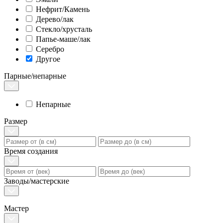
Нефрит/Камень
Дерево/лак
Стекло/хрусталь
Папье-маше/лак
Серебро
Другое
Парные/непарные
Непарные
Размер
Время создания
Заводы/мастерские
Мастер