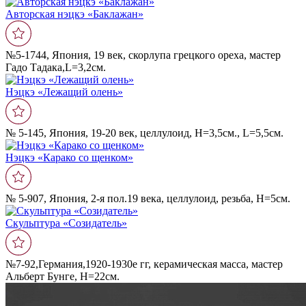
Авторская нэцкэ «Баклажан»
№5-1744, Япония, 19 век, скорлупа грецкого ореха, мастер
Гадо Тадака,L=3,2см.
Нэцкэ «Лежащий олень»
№ 5-145, Япония, 19-20 век, целлулоид, Н=3,5см., L=5,5см.
Нэцкэ «Карако со щенком»
№ 5-907, Япония, 2-я пол.19 века, целлулоид, резьба, Н=5см.
Скульптура «Созидатель»
№7-92,Германия,1920-1930е гг, керамическая масса, мастер
Альберт Бунге, Н=22см.