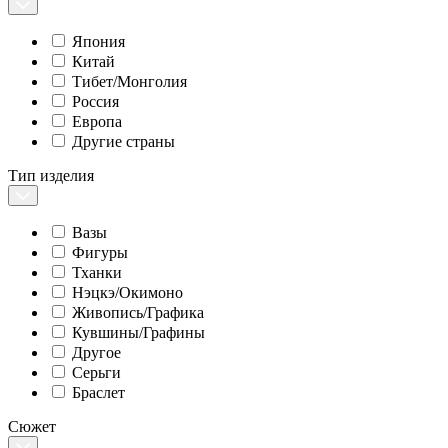
Япония
Китай
Тибет/Монголия
Россия
Европа
Другие страны
Тип изделия
Вазы
Фигуры
Тханки
Нэцкэ/Окимоно
Живопись/Графика
Кувшины/Графины
Другое
Серьги
Браслет
Сюжет