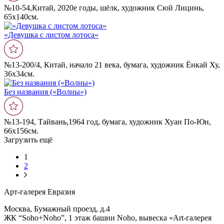
№10-54,Китай, 2020е годы, шёлк, художник Сюй Лицинь,
65х140см.
«Девушка с листом лотоса»
№13-200/4, Китай, начало 21 века, бумага, художник Ёнкай Ху,
36x34см.
Без названия («Волны»)
№13-194, Тайвань,1964 год, бумага, художник Хуан По-Юн,
66x156см.
Загрузить ещё
1
2
Арт-галерея Евразия
Москва, Бумажный проезд, д.4
ЖК “Soho+Noho”, 1 этаж башни Noho, вывеска «Art-галерея