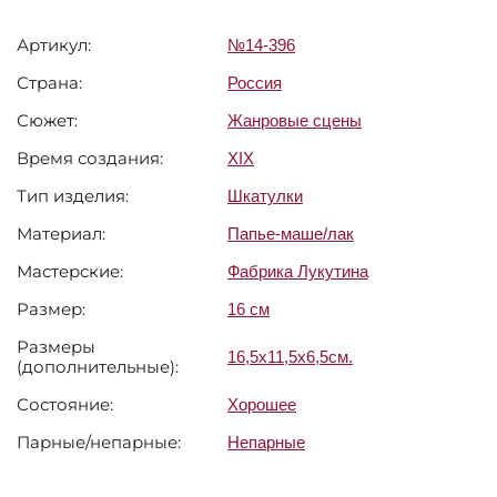
Артикул:
№14-396
Страна:
Россия
Сюжет:
Жанровые сцены
Время создания:
XIX
Тип изделия:
Шкатулки
Материал:
Папье-маше/лак
Мастерские:
Фабрика Лукутина
Размер:
16 см
Размеры
16,5х11,5х6,5см.
(дополнительные):
Состояние:
Хорошее
Парные/непарные:
Непарные