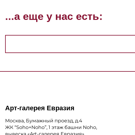
...а еще у нас есть:
Арт-галерея Евразия
Москва, Бумажный проезд, д.4
ЖК “Soho+Noho”, 1 этаж башни Noho,
вывеска «Art-галерея Евразия»