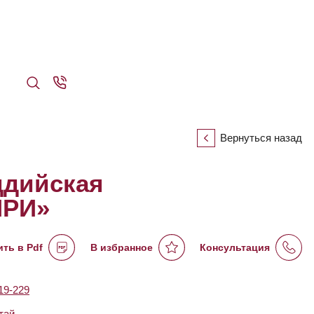
Вернуться назад
ддийская
РИ»
ть в Pdf
В избранное
Консультация
9-229
тай