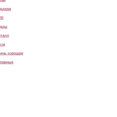
ддизм
III
дды
талл
 см
ень хорошее
парные