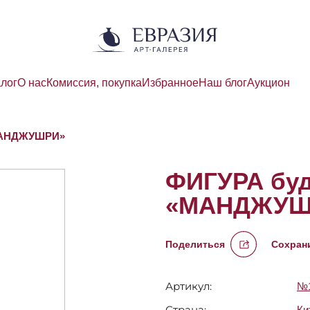
алог
О нас
Комиссия, покупка
Избранное
Наш блог
Аукцион
МАНДЖУШРИ»
ФИГУРА бу
«МАНДЖУШ
Поделиться
Сохрани
Артикул:
№1
Страна:
Ки