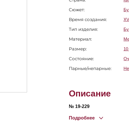
Сюжет:
Бу
Время создания:
XV
Тип изделия:
Бу
Материал:
Ме
Размер:
10
Состояние:
Оч
Парные/непарные:
Не
Описание
№ 19-229
Подробнее