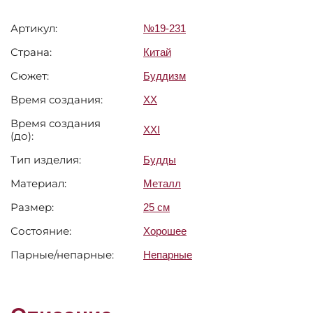
Артикул:
№19-231
Страна:
Китай
Сюжет:
Буддизм
Время создания:
XX
Время создания
XXI
(до):
Тип изделия:
Будды
Материал:
Металл
Размер:
25 см
Состояние:
Хорошее
Парные/непарные:
Непарные