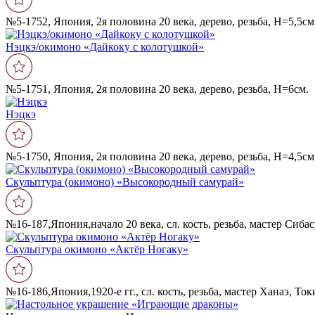
№5-1752, Япония, 2я половина 20 века, дерево, резьба, Н=5,5см
Нэцкэ/окимоно «Дайкоку с колотушкой»
№5-1751, Япония, 2я половина 20 века, дерево, резьба, Н=6см.
Нэцкэ
№5-1750, Япония, 2я половина 20 века, дерево, резьба, Н=4,5см
Скульптура (окимоно) «Высокородный самурай»
№16-187,Япония,начало 20 века, сл. кость, резьба, мастер Сиба
Скульптура окимоно «Актëр Ногаку»
№16-186,Япония,1920-е гг., сл. кость, резьба, мастер Ханаэ, То