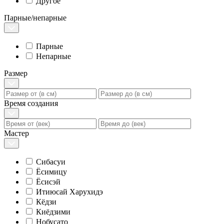
Другое
Парные/непарные
Парные
Непарные
Размер
Время создания
Мастер
Сибасуи
Ёсимицу
Ёсисэй
Итиюсай Харухидэ
Кёдзи
Киёдзими
Нобусато