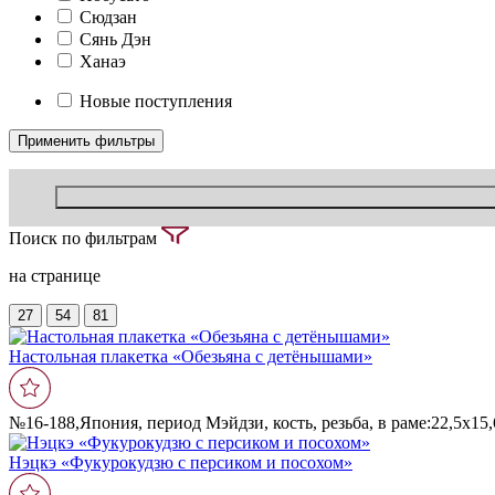
Сюдзан
Сянь Дэн
Ханаэ
Новые поступления
Поиск по фильтрам
на странице
27
54
81
Настольная плакетка «Обезьяна с детëнышами»
№16-188,Япония, период Мэйдзи, кость, резьба, в раме:22,5х15
Нэцкэ «Фукурокудзю с персиком и посохом»