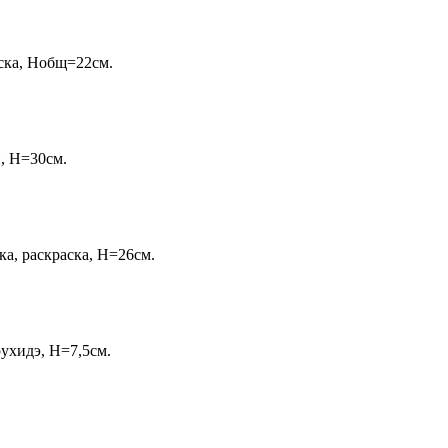
раска, Нобщ=22см.
н, Н=30см.
вка, раскраска, Н=26см.
рухидэ, Н=7,5см.