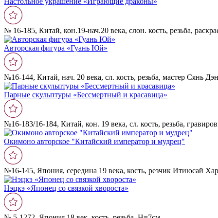
Настольное украшение «Играющие драконы»
№ 16-185, Китай, кон.19-нач.20 века, слон. кость, резьба, раск
Авторская фигура «Гуань Юй»
№16-144, Китай, нач. 20 века, сл. кость, резьба, мастер Сянь Дэ
Парные скульптуры «Бессмертный и красавица»
№16-183/16-184, Китай, кон. 19 века, сл. кость, резьба, гравиро
Окимоно авторское "Китайский император и мудрец"
№16-145, Япония, середина 19 века, кость, резчик Итиюсай Ха
Нэцкэ «Японец со связкой хвороста»
№ 5-1272, Япония,18 век, кость, резьба, Н=7см.