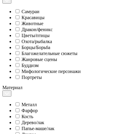
Самураи
Красавицы
Животные
Дракон/феникс
Цветы/птицы
Охота/рыбалка
Борцы/Борьба
Благожелательные сюжеты
Жанровые сцены
Буддизм
Мифологические персонажи
Портреты
Материал
Металл
Фарфор
Кость
Дерево/лак
Папье-маше/лак