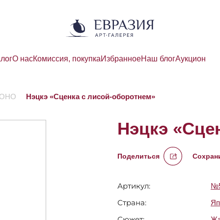
алог
О нас
Комиссия, покупка
Избранное
Наш блог
Аукцион
МОНО
Нэцкэ «Сценка с лисой-оборотнем»
Нэцкэ «Сце
Поделиться
Сохрани
Артикул:
№5
Страна:
Яп
Сюжет:
Жа