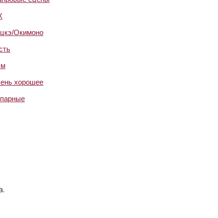
X
цкэ/Окимоно
сть
см
ень хорошее
парные
а.