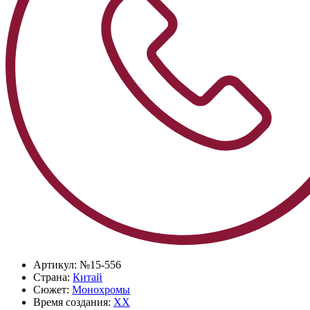
Артикул:
№15-556
Страна:
Китай
Сюжет:
Монохромы
Время создания:
XX