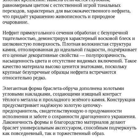
равномерным цветом с естественной игрой тональных
переходов, характерных для высококачественного нефрита,
что придаëт украшению живописность и природное
очарование.
Нефрит прямоугольного сечения обработан с безупречной
тщательностью, демонстрируя характерный восковой блеск и
шелковистую поверхность. Плотная волокнистая структура
камня, отполированная до идеальной гладкости, подчëркивает
его ценные декоративные свойства — полупрозрачность,
насыщенность цвета и отсутствие видимых включений. Такое
качество материала высоко ценится знатоками, поскольку
крупные безупречные образцы нефрита встречаются
относительно редко.
Элегантная форма браслета-обруча дополнена золотыми
угловыми накладками, создающими изящный контраст
тëплого металла и прохладного зелëного камня. Конструкция
предусматривает надëжную золотую цепочку-
предохранитель, свидетельствующую о продуманности
исполнения и заботе о сохранности драгоценного украшения.
Лаконичность формы и благородство материалов делают
браслет универсальным аксессуаром, способным подчеркнуть
как повседневный, так и торжественный образ.