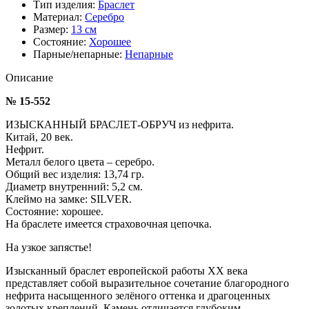
Тип изделия:
Браслет
Материал:
Серебро
Размер:
13 см
Состояние:
Хорошее
Парные/непарные:
Непарные
Описание
№ 15-552
ИЗЫСКАННЫЙ БРАСЛЕТ-ОБРУЧ из нефрита.
Китай, 20 век.
Нефрит.
Металл белого цвета – серебро.
Общий вес изделия: 13,74 гр.
Диаметр внутренний: 5,2 см.
Клеймо на замке: SILVER.
Состояние: хорошее.
На браслете имеется страховочная цепочка.
На узкое запястье!
Изысканный браслет европейской работы XX века
представляет собой выразительное сочетание благородного
нефрита насыщенного зелëного оттенка и драгоценных
золотых креплений. Камень отличается глубоким,