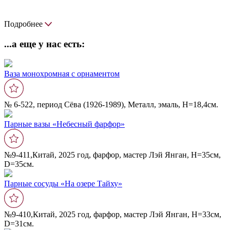
Подробнее
...а еще у нас есть:
Ваза монохромная с орнаментом
№ 6-522, период Сёва (1926-1989), Металл, эмаль, Н=18,4см.
Парные вазы «Небесный фарфор»
№9-411,Китай, 2025 год, фарфор, мастер Лэй Янган, Н=35см,
D=35см.
Парные сосуды «На озере Тайху»
№9-410,Китай, 2025 год, фарфор, мастер Лэй Янган, Н=33см,
D=31см.