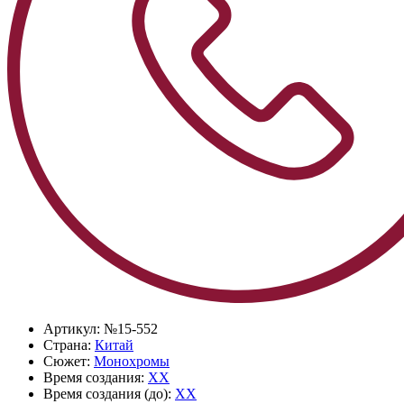
Артикул:
№15-552
Страна:
Китай
Сюжет:
Монохромы
Время создания:
XX
Время создания (до):
XX