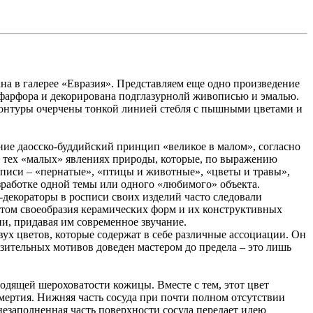
ана в галерее «Евразия». Представляем еще одно произведение
о фарфора и декорирована подглазурнолй живописью и эмалью.
о контуры очерчены тонкой линией стебля с пышными цветами и
ние даосско-буддийский принцип «великое в малом», согласно
а тех «малых» явлениях природы, которые, по выражению
вописи – «пернатые», «птицы и животные», «цветы и травы»,
работке одной темы или одного «любимого» объекта.
декораторы в росписи своих изделий часто следовали
етом своеобразия керамических форм и их конструктивных
и, придавая им современное звучание.
ух цветов, которые содержат в себе различные ассоциации. Он
зительных мотивов доведен мастером до предела – это лишь
одящей шероховатости кожицы. Вместе с тем, этот цвет
мертия. Нижняя часть сосуда при почти полном отсутствии
незаполненная часть поверхности сосуда передает идею