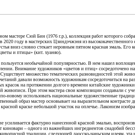
ом мастере Сюй Бин (1976 г.р.), коллекция работ которого собр
а в 2020 году в мастерских Цзиндэчжэня из высококачественног
 устья вниз словно стекает неровным пятном красная эмаль. Ег
веты и птицы» (кит. хуаняо).
й, пользуется необычайной популярностью. В нем нашел воплоще
влении. Внимание художников «цветов и птиц» сосредоточено н
цу. Существует множество тематических разновидностей этой жи
етаний давали возможность художникам сосредоточиться на раз
х красок на протяжении долгого времени китайские художники-
й живописи. При этом мастера свои композиции создавали с уч
 по-новому использовать национальные художественные традици
венный образ мастер основывает на выразительном контрасте дв
красной краске небольшой участок на оплечье. Лаконизм изобра
ие усиливается фактурно нанесенной красной эмалью, воспроизв
ет киновари – одного из важнейших ингредиентов снадобий бесс
 живописной традиции, следующей даосско-чаньским идеям, эта 