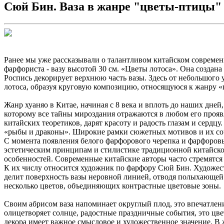
Сюй Бин. Ваза в жанре "цветы-птицы"
Ранее мы уже рассказывали о талантливом китайском современн
фарфориста - вазу высотой 30 см. «Цветы лотоса». Она создан
Роспись декорирует верхнюю часть вазы. Здесь от небольшого
лотоса, образуя круговую композицию, относящуюся к жанру «ц
Жанр хуаняо в Китае, начиная с 8 века и вплоть до наших дне
которому все тайны мироздания отражаются в любом его проя
китайских теоретиков, дарят красоту и радость глазам и серд
«рыбы и драконы». Широкие рамки сюжетных мотивов и их соч
С момента появления белого фарфорового черепка и фарфоровы
эстетическим принципам и стилистике традиционной китайско
особенностей. Современные китайские авторы часто стремятся
К их числу относится художник по фарфору Сюй Бин. Художест
делит поверхность вазы неровной линией, отводя полыхающей 
несколько цветов, объединяющих контрастные цветовые зоны.
Своим абрисом ваза напоминает округлый плод, это впечатлен
олицетворяет солнце, радостные праздничные события, это цв
декора имеет важное смысловое и художественное значение. В