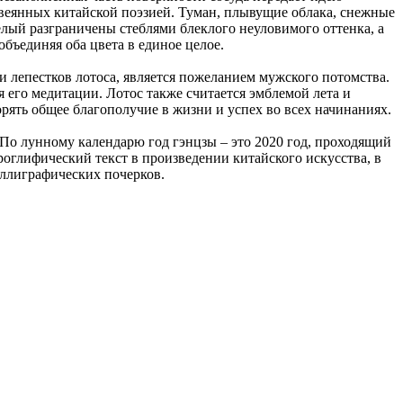
авеянных китайской поэзией. Туман, плывущие облака, снежные
елый разграничены стеблями блеклого неуловимого оттенка, а
бъединяя оба цвета в единое целое.
и лепестков лотоса, является пожеланием мужского потомства.
я его медитации. Лотос также считается эмблемой лета и
орять общее благополучие в жизни и успех во всех начинаниях.
По лунному календарю год гэнцзы – это 2020 год, проходящий
роглифический текст в произведении китайского искусства, в
аллиграфических почерков.