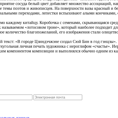
сприятие сосуда белый цвет добавляет множество ассоциаций, н
ые темы поэтов и живописцев. На поверхности вазы красный и б
ональными переходами, лепестки вспыхивают алыми кончиками, о
омо каждому китайцу. Коробочка с семенами, скрывающаяся сред
ак называемом «лотосовом троне», который наиболее подходит дл
ьшое количество благопожеланий, его изображения стали олицетв
текст: «В городе Цзиндэчжэне создал Сюй Бин в год гэнцзы». 
хугольная личная печать художника с иероглифом «счастье». Ие
еским компонентом композиции и выполнялся обычно одним из к
ональных данных