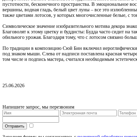
пустотности, бесконечного пространства. В эмоциональное во
вершины, водная гладь, белый цвет луны – все это излюбленн
также цветами лотосов, у которых многочисленные белые, с т
Символическое значение изобразительного мотива декора знак
Благоволят к этому цветку и буддисты: Будда часто сидит на т
обильного урожая. Благодаря тому, что с лотосом связано бол
По традиции в композицию Сюй Бин включил иероглифический 
под знаком мыши. Слева от надписи поставлена красная четыре
том числе и подпись мастера, считался необходимым эстетич
25.06.2026
Напишите запрос, мы перезвоним
Отправить
Заполняя форму, вы соглашаетесь с
политикой обработки перс