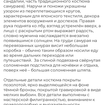
сандалии, часть традиционного костюма
самураев). Наручи и поножи украшены
узором из переплетающихся кругов,
характерным для японского текстиля, декора
элементов вооружения и доспехов. Правая
рука поднята ко лбу, взгляд устремлëн вверх, а
лицо с раскрытым ртом выражает радость,
словно мужчина наслаждается внезапно
появившимся солнцем. На груди самурая на
перевязанных шнурах висит небольшая
коробка – обычно таким образом носили еду
во время дальних переходов или
путешествий. За спиной подвязана свëрнутая
соломенная подстилка для ночëвки и отдыха,
поверх неë – большая соломенная шляпа.
Отдельные детали костюма покрыты
позолотой, ярко выделяющейся на фоне
тëмной бронзы, покрытой гравировкой в виде
мелких выбоин. Все детали выполнены с
мастерской филигранностью, вниманием к
правдоподобию и выразительности.