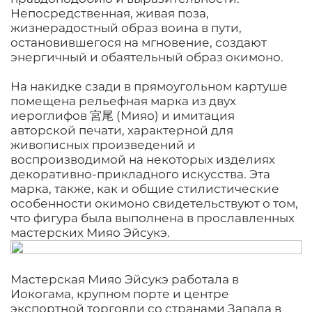
Непосредственная, живая поза,
жизнерадостный образ воина в пути,
остановившегося на мгновение, создают
энергичный и обаятельный образ окимоно.
На накидке сзади в прямоугольном картуше
помещена рельефная марка из двух
иероглифов 宮尾 (Мияо) и имитация
авторской печати, характерной для
живописных произведений и
воспроизводимой на некоторых изделиях
декоративно-прикладного искусства. Эта
марка, также, как и общие стилистические
особенности окимоно свидетельствуют о том,
что фигура была выполнена в прославленных
мастерских Мияо Эйсукэ.
Мастерская Мияо Эйсукэ работала в
Иокогама, крупном порте и центре
экспортной торговли со странами Запада в