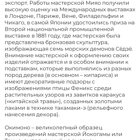
экспорт. Работы мастерской Мияо получили
высокую оценку на Международных выставках
в Лондоне, Париже, Вене, Филадельфии и
Чикаго, в самой Японии удостоились приза на
Второй национальной промышленной
выставке в 1881 году, где мастерская была
представлена бронзовая скульптура,
изображающая семь морских демонов Сëдзë.
Внимание мастерской к оформлению своих
изделий отражается и в особом внимании к
подставкам, которые выполнялись из разных
пород дерева (в основном – кипариса) и
имеют декоративные подзоры с
изображениями птицы Феникс среди
растительных узоров из завитков каракуса
(«китайской травы»), созданных золотыми
лаками в технике такамаки-э (рельефного
нанесения декора).
Окимоно – великолепный образец
произведений мастерской Йокогамы или