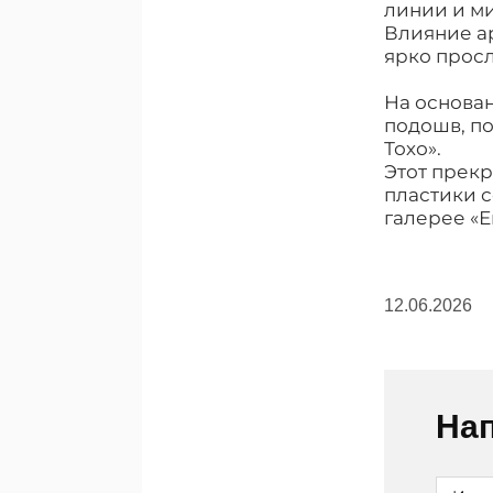
линии и м
Влияние ар
ярко прос
На основа
подошв, по
Тохо».
Этот прек
пластики с
галерее «Е
12.06.2026
Нап