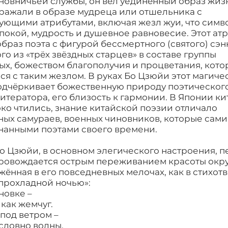
иновничьей службы, он вëл уединëнный образ жизн
ражали в образе мудреца или отшельника с
вующими атрибутами, включая жезл жуи, что симв
окой, мудрость и душевное равновесие. Этот ат
браз поэта с фигурой бессмертного (святого) сэ
ого из «трëх звëздных старцев» в составе группы
ых, божеством благополучия и процветания, кот
я с таким жезлом. В руках Бо Цзюйи этот магиче
одчëркивает божественную природу поэтического
итератора, его близость к гармонии. В Японии к
ко чтились, знание китайской поэзии отличало
ых самураев, военных чиновников, которые сами
нанными поэтами своего времени.
о Цзюйи, в основном элегического настроения, п
провождается острым переживанием красоты ок
жëнная в его повседневных мелочах, как в стихо
прохладной ночью»:
новке –
 как жемчуг.
под ветром –
 словно волны.