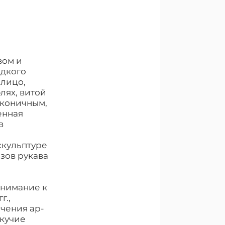
вом и
адкого
 лицо,
лях, витой
аконичным,
енная
в
скульптуре
зов рукава
е
внимание к
г.,
чения ар-
екучие