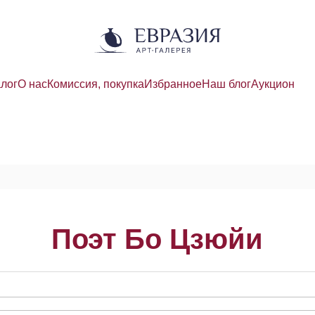
алог
О нас
Комиссия, покупка
Избранное
Наш блог
Аукцион
Поэт Бо Цзюйи