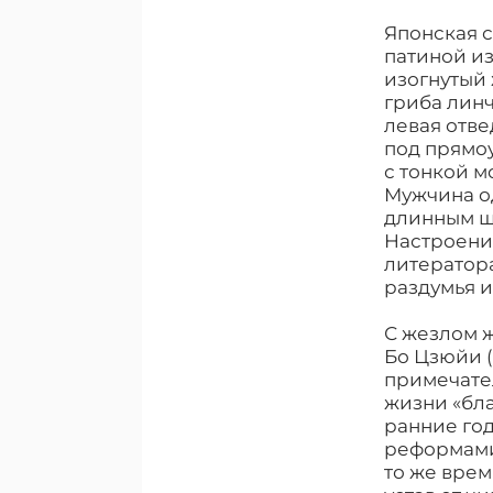
Японская с
патиной из
изогнутый
гриба линч
левая отве
под прямоу
с тонкой 
Мужчина од
длинным шн
Настроение
литератора
раздумья и
С жезлом ж
Бо Цзюйи (
примечател
жизни «бла
ранние год
реформами 
то же врем