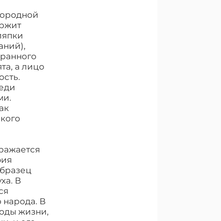
агородной
ержит
ляпки
аний),
бранного
та, а лицо
ость.
реди
ми.
ак
окого
бражается
фия
образец
ха. В
ся
 народа. В
годы жизни,