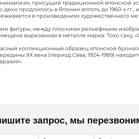
инимализм, присущий традиционной японской эс
-деко продлилось в Японии вплоть до 1960-х гг., 
леживается в произведениях художественного ме
нии фигуры, между плоскими рельефными изобр
мещена вырезанная в металле марка: Тохо саку, 
расный коллекционный образец японской бронзо
ередины XX века (период Сëва, 1924-1989) находит
вразия».
ишите запрос, мы перезвони