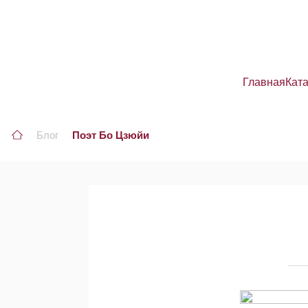
Главная
Кат
Блог
Поэт Бо Цзюйи