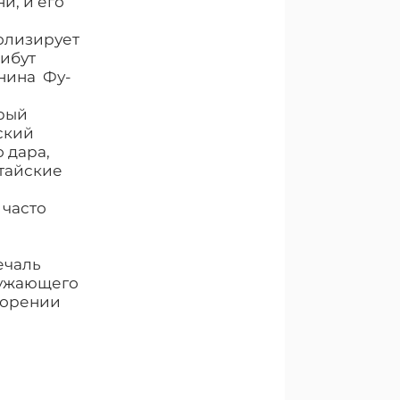
и, и его
олизирует
рибут
ннина Фу-
орый
ский
 дара,
итайские
 часто
ечаль
ружающего
творении