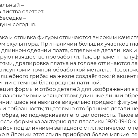
альный –
 листва слетает.
беседке –
луны сегодня.
ка и отливка фигуры отличаются высоким качест
м скульптора. При наличии больших участков гл
 длинном одеянии поэта, отдельные детали, как и
уют изящество проработки. Так, орнамент на туф
тями, драпировка платка на голове отличаются л
рисунком и точной обработкой металла. Позолоч
лшебного гриба» на жезле создаëт яркий акцент 
нии с тëмной благородной патиной.
ация формы и отбор деталей для изображения в 
я лаконизмом и изяществом: длинные линии обре
инии швов на накидке визуально придают фигуре
 и собранность; тщательно отобранные детали н
образ, но подчëркивают его целостность. Такое 
сти формы характерно для пластики 1920-1940-х г
йся под влиянием западного стилистического те
ко в Японии этот стиль приобрëл более мягкие, т