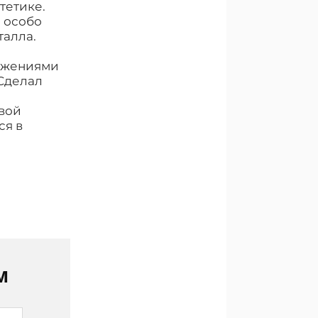
тетике.
и особо
талла.
ажениями
«Сделал
вой
ся в
м