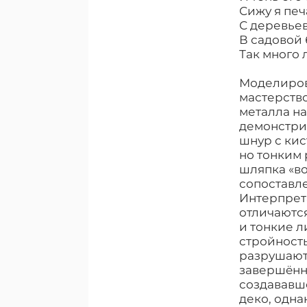
Сижу я печ
С деревьев
В садовой 
Так много 
Моделиров
мастерство
металла на
демонстрир
шнур с кис
но тонким 
шляпка «во
сопоставле
Интерпрет
отличаютс
и тонкие л
стройность
разрушают 
завершëнно
создававше
деко, одна