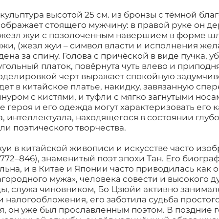
кульптура высотой 25 см. из бронзы с тëмной бл
ображает стоящего мужчину: в правой руке он д
 жезл жуи с позолоченным навершием в форме ш
жи, (жезл жуи – символ власти и исполнения жел
дена за спину. Голова с причëской в виде пучка, у
гольный платок, повëрнута чуть влево и приподня
моделировкой черт выражает спокойную задумчив
ет в китайское платье, накидку, завязанную спе
уром с кистями, и туфли с мягко загнутыми носа
 героя и его одежда могут характеризовать его к
, интеллектуала, находящегося в состоянии глуб
ли поэтического творчества.
уи в китайской живописи и искусстве часто изо
772–846), знаменитый поэт эпохи Тан. Его биогра
ьна, и в Китае и Японии часто приводилась как 
городного мужа», человека совести и высокого ду
ы, служа чиновником, Бо Цзюйи активно занимал
налогообложения, его заботила судьба простого
я, он уже был прославленным поэтом. В поздние 