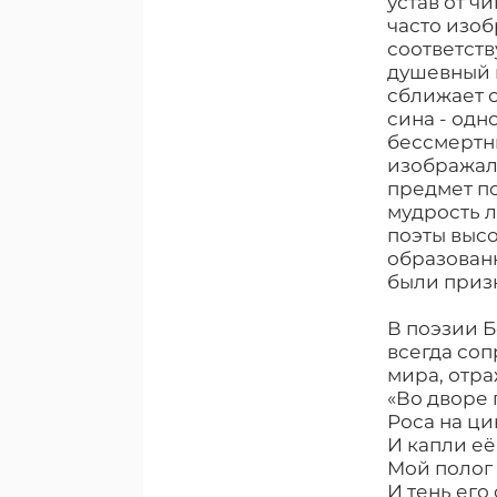
устав от ч
часто изоб
соответст
душевный п
сближает о
сина - одн
бессмертн
изображалс
предмет п
мудрость л
поэты высо
образованн
были приз
В поэзии Б
всегда со
мира, отра
«Во дворе 
Роса на ци
И капли еë
Мой полог 
И тень его