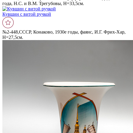
года, Н.С. и В.М. Трегубовы, Н=33,5см.
Кувшин с витой ручкой
№2-448,СССР, Конаково, 1930е годы, фаянс, И.Г. Фрих-Хар,
Н=27,5см.