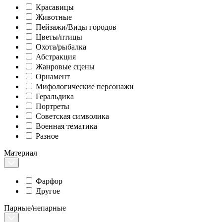
Красавицы
Животные
Пейзажи/Виды городов
Цветы/птицы
Охота/рыбалка
Абстракция
Жанровые сцены
Орнамент
Мифологические персонажи
Геральдика
Портреты
Советская символика
Военная тематика
Разное
Материал
Фарфор
Другое
Парные/непарные