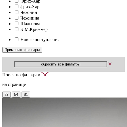
Фрих-Хар
фрих-Хар
Чехонин
Чехонина
Шальнова
Э.М.Криммер
Новые поступления
Поиск по фильтрам
на странице
27
54
81