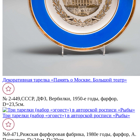
Декоративная тарелка «Память о Москве. Большой театр»
№ 2-449,СССР, ДФЗ, Вербилки, 1950-е годы, фарфор,
D=23,5cм.
Три тарелки (набор «эгоист») в авторской росписи «Рыбы»
№9-471,Рижская фарфоровая фабрика, 1980е годы, фарфор, А.
Пашкевич, D=24см, D=20см.