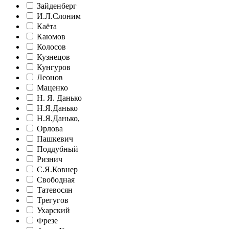
Зайденберг
И.Л.Слоним
Каёта
Каюмов
Колосов
Кузнецов
Кунгуров
Леонов
Маценко
Н. Я. Данько
Н.Я.Данько
Н.Я.Данько,
Орлова
Пашкевич
Поддубный
Ризнич
С.Я.Ковнер
Свободная
Татевосян
Трегугов
Ухарский
Фрезе