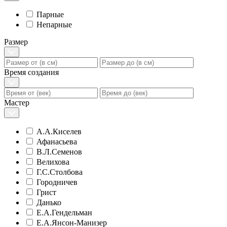
Парные
Непарные
Размер
Время создания
Мастер
А.А.Киселев
Афанасьева
В.Л.Семенов
Велихова
Г.С.Столбова
Городничев
Грист
Данько
Е.А.Гендельман
Е.А.Янсон-Манизер