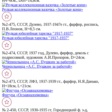
Нч=6см., Dбл=14,8см.
Редкая коллекционная вазочка «Золотые кони»
№2-475, СССР, Дулево, 1937-1947е гг., фарфор, роспись,
П.В.Леонов, Н=8,5 см.
Редкая юбилейная тарелка "1917-1937"
№2-474, СССР, 1937 год, Дулево, фарфор, деколь с
подрисовкой, художник А.И.Прохоров, D=24см.
Чернильница «А.С. Пушкин за работой»
№2-473, СССР, ЛФЗ, 1937-1939 гг., фарфор, Н.Я.Данько,
Н=18см, L=21см.
Фигура «Осоавиахимовка»
№ 2-450, СССР, 1930-1935 гг, Городницкий ф. з-д,