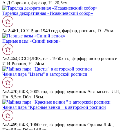
А.Д.Сорокин, фарфор, Н=20,5см.
Тарелка декоративная «Исаакиевский собор»
№ 2-461, СССР, до 1949 года, фарфор, роспись, D=25см.
Парные вазы «Синий венок»
№2-464,СССР,ЛФЗ, нач. 1950х гг., фарфор, автор росписи
И.И.Ризнич, Н=24см.
Чайная пара "Цветы" в авторской росписи
№2-470,ЛФЗ, 2005 год, фарфор, художник Афанасьева Л.Р.,
Нч=5,5см,Dбл=15см.
Чайная пара "Красные венки " в авторской росписи
№2-469,ЛФЗ, 1960е гг., фарфор, художник Орлова Л.Ф.,
Нч=6,5см,Dбл=14,5см.