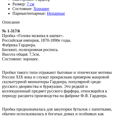
Размер:
7 см
Состояние:
Хорошее
Парные/непарные:
Непарные
Описание
№ 1-317/6
Пробка «Голова мужика в шапке».
Российская империя, 1870-1890е годы.
Фабрика Гарднера.
Бисквит, полихромная роспись.
Высота общая: 7,5см.
Состояние: хорошее.
Пробки такого типа отражают бытовые и этнические мотивы
России XIX века и служат прекрасным примером жанровой
скульптурной миниатюры Гарднера, популярной среди
русского дворянства и буржуазии. Это редкий и
коллекционный предмет русского фарфора, относящийся к
периоду расцвета производства на фабрике Ф.Я. Гарднера.
Пробка предназначалась для закупорки бутылок с напитками,
обычно использовалась в богатых домах и особняках как