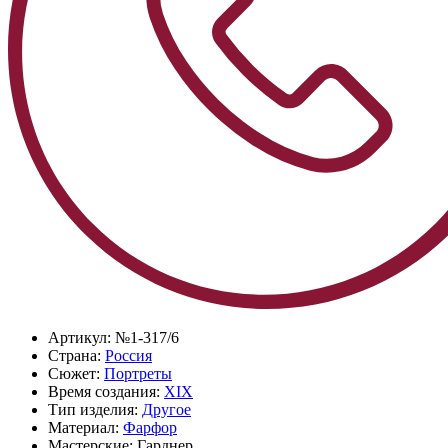
Артикул:
№1-317/6
Страна:
Россия
Сюжет:
Портреты
Время создания:
XIX
Тип изделия:
Другое
Материал:
Фарфор
Мастерские:
Гарднер