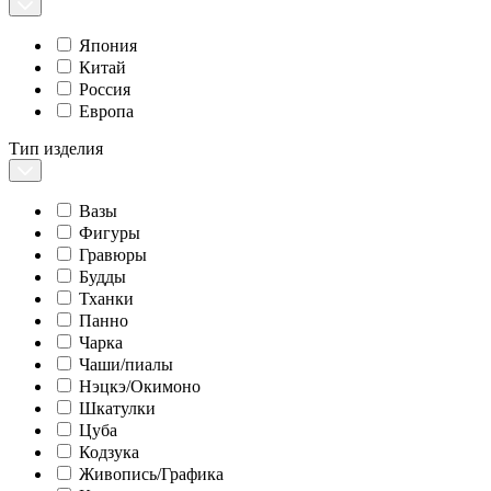
Япония
Китай
Россия
Европа
Тип изделия
Вазы
Фигуры
Гравюры
Будды
Тханки
Панно
Чарка
Чаши/пиалы
Нэцкэ/Окимоно
Шкатулки
Цуба
Кодзука
Живопись/Графика