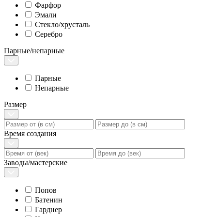
Фарфор
Эмали
Стекло/хрусталь
Серебро
Парные/непарные
Парные
Непарные
Размер
Время создания
Заводы/мастерские
Попов
Батенин
Гарднер