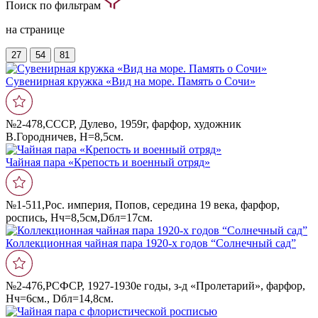
Поиск по фильтрам
на странице
27
54
81
Сувенирная кружка «Вид на море. Память о Сочи»
№2-478,СССР, Дулево, 1959г, фарфор, художник
В.Городничев, Н=8,5см.
Чайная пара «Крепость и военный отряд»
№1-511,Рос. империя, Попов, середина 19 века, фарфор,
роспись, Нч=8,5см,Dбл=17см.
Коллекционная чайная пара 1920-х годов “Солнечный сад”
№2-476,РСФСР, 1927-1930е годы, з-д «Пролетарий», фарфор,
Нч=6см., Dбл=14,8см.