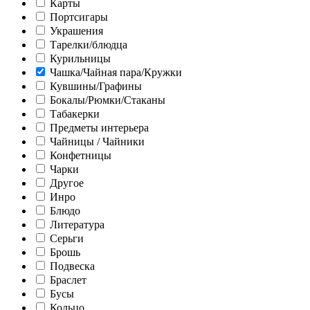
Карты
Портсигары
Украшения
Тарелки/блюдца
Курильницы
Чашка/Чайная пара/Кружки
Кувшины/Графины
Бокалы/Рюмки/Стаканы
Табакерки
Предметы интерьера
Чайницы / Чайники
Конфетницы
Чарки
Другое
Инро
Блюдо
Литература
Серьги
Брошь
Подвеска
Браслет
Бусы
Кольцо