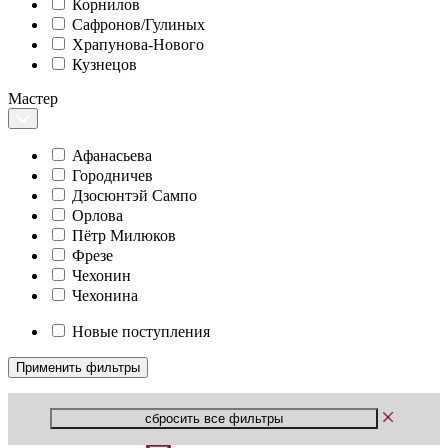
Корнилов
Сафронов/Гулиных
Храпунова-Нового
Кузнецов
Мастер
Афанасьева
Городничев
Дзосюнтэй Сампо
Орлова
Пётр Милюков
Фрезе
Чехонин
Чехонина
Новые поступления