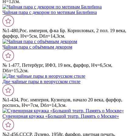
Н=12см.
Чайная пара с декором по мотивам Билибина
№1-480,Рос. империя, ф-ка Бр. Корниловых, 2 пол. 19 века,
фарфор, Нч=5см, Dбл=14,3см.
Чайная пара с объëмным декором
№ 1-477, Петербург, ИФЗ, 19 век, фарфор, Нч=6,5см,
Dбл=15,2см.
Две чайные пары в неорусском стиле
№1-434, Рос. империя, Кузнецов, начало 20 века, фарфор,
роспись, Нч=7см, Dбл=14,3см.
Сувенирная кружка «Большой театр. Память о Москве»
№2-456,СССР, Дулево, 1958г, фарфор, цветная печать,