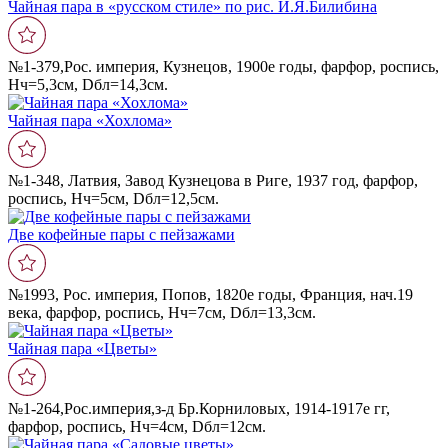
Чайная пара в «русском стиле» по рис. И.Я.Билибина
№1-379,Рос. империя, Кузнецов, 1900е годы, фарфор, роспись,
Нч=5,3см, Dбл=14,3см.
Чайная пара «Хохлома»
№1-348, Латвия, Завод Кузнецова в Риге, 1937 год, фарфор,
роспись, Нч=5см, Dбл=12,5см.
Две кофейные пары с пейзажами
№1993, Рос. империя, Попов, 1820е годы, Франция, нач.19
века, фарфор, роспись, Нч=7см, Dбл=13,3см.
Чайная пара «Цветы»
№1-264,Рос.империя,з-д Бр.Корниловых, 1914-1917е гг,
фарфор, роспись, Нч=4см, Dбл=12см.