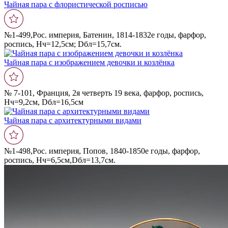
Чайная пара с флористической росписью
№1-499,Рос. империя, Батенин, 1814-1832е годы, фарфор,
роспись, Нч=12,5см; Dбл=15,7см.
Чайная пара с изображением девочки и козлëнка
№ 7-101, Франция, 2я четверть 19 века, фарфор, роспись,
Нч=9,2см, Dбл=16,5cм
Чайная пара с архитектурными видами
№1-498,Рос. империя, Попов, 1840-1850е годы, фарфор,
роспись, Нч=6,5см,Dбл=13,7см.