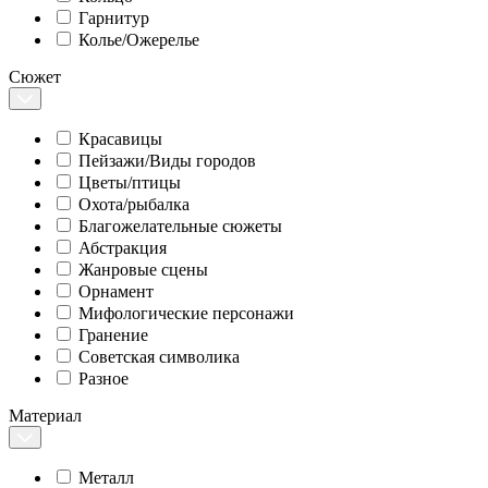
Гарнитур
Колье/Ожерелье
Сюжет
Красавицы
Пейзажи/Виды городов
Цветы/птицы
Охота/рыбалка
Благожелательные сюжеты
Абстракция
Жанровые сцены
Орнамент
Мифологические персонажи
Гранение
Советская символика
Разное
Материал
Металл