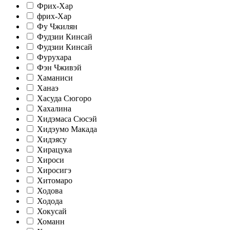
Фрих-Хар
фрих-Хар
Фу Чжилян
Фудзии Кинсай
Фудзии Кинсай
Фурухара
Фэн Чживэй
Хаманиси
Ханаэ
Хасуда Сюгоро
Хахалина
Хидэмаса Сюсэй
Хидэумо Макада
Хидэясу
Хирацука
Хироси
Хиросигэ
Хитомаро
Ходова
Ходода
Хокусай
Хоманн