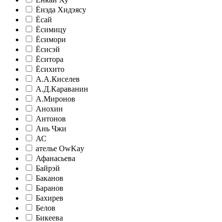
Ёнэда Хидэясу
Ёсай
Ёсимицу
Ёсимори
Ёсисэй
Ёситора
Ёсихито
А.А.Киселев
А.Д.Караванин
А.Миронов
Анохин
Антонов
Ань Чжи
АС
ателье ‎OwKay
Афанасьева
Байрэй
Баканов
Баранов
Бахирев
Белов
Бикеева