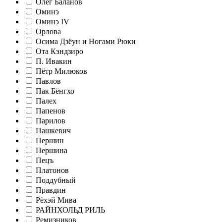
Олег Баланов
Оминэ
Оминэ IV
Орлова
Осима Дзёун и Ногами Рюки
Ота Кэндзиро
П. Ивакин
Пётр Милюков
Павлов
Пак Бёнгхо
Палех
Папенов
Парилов
Пашкевич
Першин
Першина
Пецъ
Платонов
Поддубный
Правдин
Рёхэй Мива
РАЙНХОЛЬД РИЛЬ
Ремизников