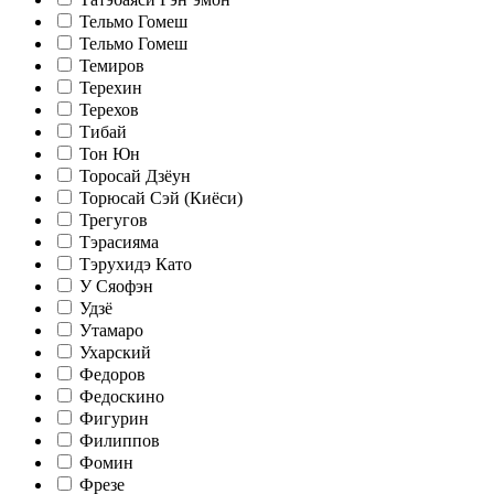
Тельмо Гомеш
Тельмо Гомеш
Темиров
Терехин
Терехов
Тибай
Тон Юн
Торосай Дзёун
Торюсай Сэй (Киёси)
Трегугов
Тэрасияма
Тэрухидэ Като
У Сяофэн
Удзё
Утамаро
Ухарский
Федоров
Федоскино
Фигурин
Филиппов
Фомин
Фрезе