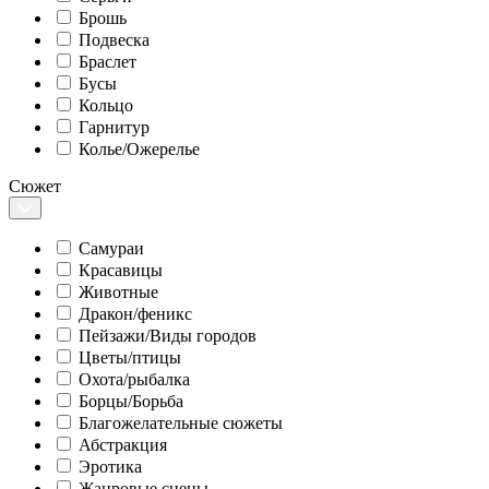
Брошь
Подвеска
Браслет
Бусы
Кольцо
Гарнитур
Колье/Ожерелье
Сюжет
Самураи
Красавицы
Животные
Дракон/феникс
Пейзажи/Виды городов
Цветы/птицы
Охота/рыбалка
Борцы/Борьба
Благожелательные сюжеты
Абстракция
Эротика
Жанровые сцены