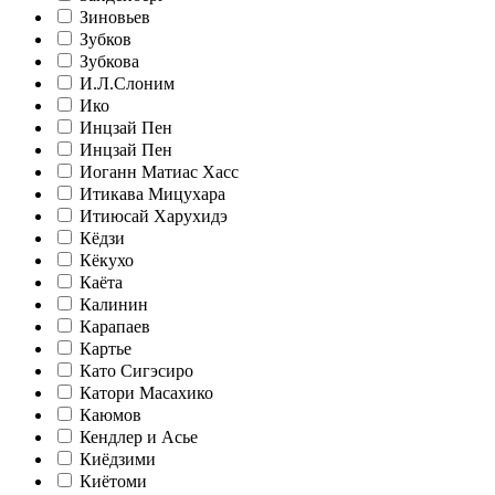
Зиновьев
Зубков
Зубкова
И.Л.Слоним
Ико
Инцзай Пен
Инцзай Пен
Иоганн Матиас Хасс
Итикава Мицухара
Итиюсай Харухидэ
Кёдзи
Кёкухо
Каёта
Калинин
Карапаев
Картье
Като Сигэсиро
Катори Масахико
Каюмов
Кендлер и Асье
Киёдзими
Киётоми