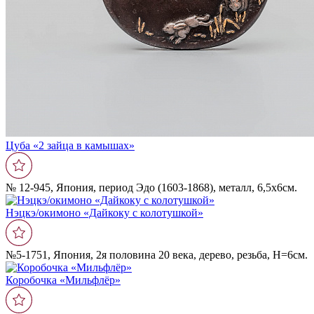
Цуба «2 зайца в камышах»
№ 12-945, Япония, период Эдо (1603-1868), металл, 6,5х6см.
Нэцкэ/окимоно «Дайкоку с колотушкой»
№5-1751, Япония, 2я половина 20 века, дерево, резьба, Н=6см.
Коробочка «Мильфлëр»