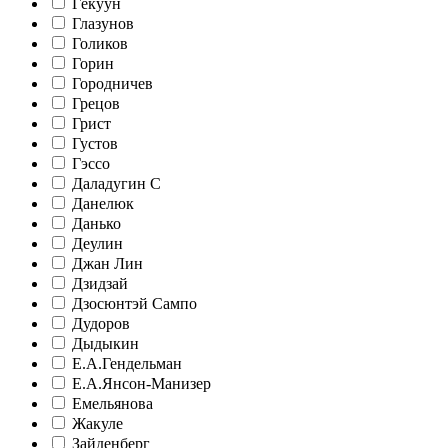
Гёкуун
Глазунов
Голиков
Горин
Городничев
Грецов
Грист
Густов
Гэссо
Даладугин С
Данелюк
Данько
Деулин
Джан Лин
Дзидзай
Дзосюнтэй Сампо
Дудоров
Дыдыкин
Е.А.Гендельман
Е.А.Янсон-Манизер
Емельянова
Жакуле
Зайденберг