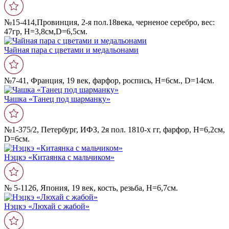
№15-414,Провинция, 2-я пол.18века, черненое серебро, вес:
47гр, Н=3,8см,D=6,5см.
Чайная пара с цветами и медальонами
№7-41, Франция, 19 век, фарфор, роспись, Н=6см., D=14см.
Чашка «Танец под шарманку»
№1-375/2, Петербург, ИФЗ, 2я пол. 1810-х гг, фарфор, Н=6,2см,
D=6см.
Нэцкэ «Китаянка с мальчиком»
№ 5-1126, Япония, 19 век, кость, резьба, Н=6,7см.
Нэцкэ «Люхай с жабой»