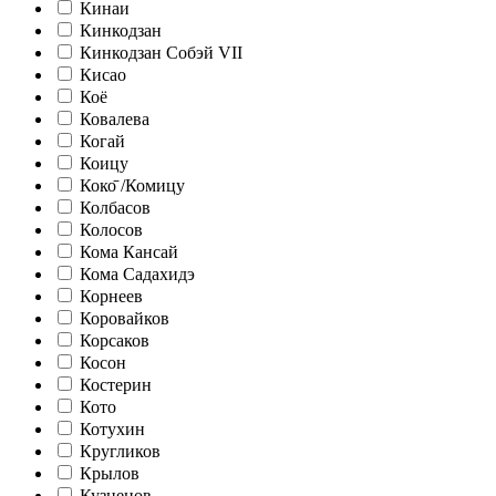
Кинаи
Кинкодзан
Кинкодзан Собэй VII
Кисао
Коё
Ковалева
Когай
Коицу
Коко̄ /Комицу
Колбасов
Колосов
Кома Кансай
Кома Садахидэ
Корнеев
Коровайков
Корсаков
Косон
Костерин
Кото
Котухин
Кругликов
Крылов
Кузнецов