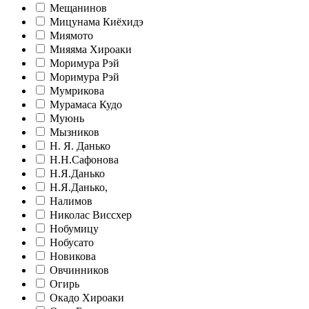
Мещанинов
Мицунама Киёхидэ
Миямото
Мияяма Хироаки
Моримура Рэй
Моримура Рэй
Мумрикова
Мурамаса Кудо
Муюнь
Мызников
Н. Я. Данько
Н.Н.Сафонова
Н.Я.Данько
Н.Я.Данько,
Налимов
Николас Виссхер
Нобумицу
Нобусато
Новикова
Овчинников
Огирь
Окадо Хироаки