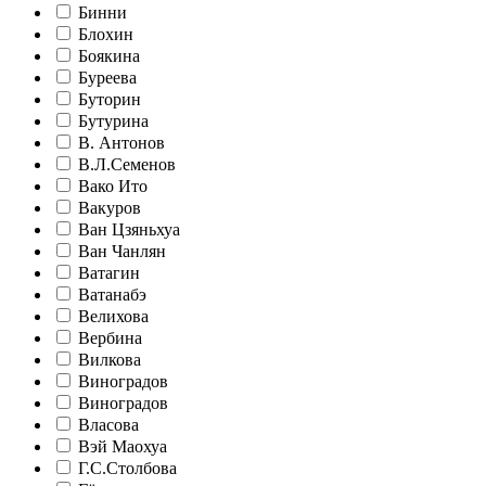
Бинни
Блохин
Боякина
Буреева
Буторин
Бутурина
В. Антонов
В.Л.Семенов
Вако Ито
Вакуров
Ван Цзяньхуа
Ван Чанлян
Ватагин
Ватанабэ
Велихова
Вербина
Вилкова
Виноградов
Виноградов
Власова
Вэй Маохуа
Г.С.Столбова