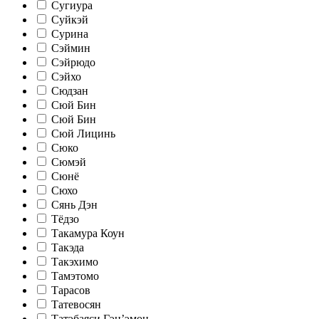
Сугиура
Суйкэй
Сурина
Сэймин
Сэйрюдо
Сэйхо
Сюдзан
Сюй Бин
Сюй Бин
Сюй Лицинь
Сюко
Сюмэй
Сюнё
Сюхо
Сянь Дэн
Тёдзо
Такамура Коун
Такэда
Такэхимо
Тамэтомо
Тарасов
Татевосян
Татэбаяси Гэн’эмон