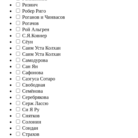
Ризнич
Робер Риго
Роганов и Чинвасов
Рогачов
Рой Альгрен
С.Я.Ковнер
Сёун
Саим Уста Колхан
Саим Уста Колхан
Самодурова
Сан Ян
Сафонова
Саэгуса Сотаро
Свободная
Семёнова
Серебрякова
Серж Лассю
Си Я Ру
Снятков
Солонин
Сондан
Страхов