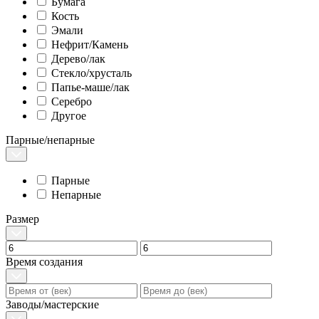
Бумага
Кость
Эмали
Нефрит/Камень
Дерево/лак
Стекло/хрусталь
Папье-маше/лак
Серебро
Другое
Парные/непарные
Парные
Непарные
Размер
Время создания
Заводы/мастерские