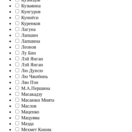
Кузьмина
Кунгуров
Куниёси
Куренков
Лагуна
Лапшин
Лапшина
Леонов
Лу Бин
Лэй Янган
Лэй Янган
Лю Дунсю
Лю Чжибинь
Ляо Пэн
М.А.Першина
Масакадзу
Масаюки Мията
Маслов
Маценко
Мацуяма
Маэда
Мехмет Киник