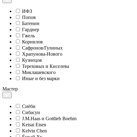
ИФЗ
Попов
Батенин
Гарднер
Гжель
Корнилов
Сафронов/Гулиных
Храпунова-Нового
Кузнецов
Тереховых и Киселева
Миклашевского
Иные и без марки
Мастер
Сиёби
Сибасуи
J.M.Haas и Gottlieb Boehm
Keisai Eisen
Kelvin Chen
Ёнкай Ху