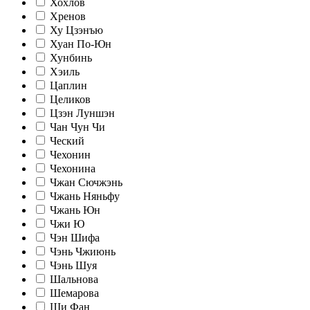
Хохлов
Хренов
Ху Цзэнъю
Хуан По-Юн
Хунбинь
Хэиль
Цаплин
Целиков
Цзэн Луншэн
Чан Чун Чи
Ческий
Чехонин
Чехонина
Чжан Сючжэнь
Чжань Няньфу
Чжань Юн
Чжи Ю
Чэн Шифа
Чэнь Чжиюнь
Чэнь Шуя
Шальнова
Шемарова
Ши Фан