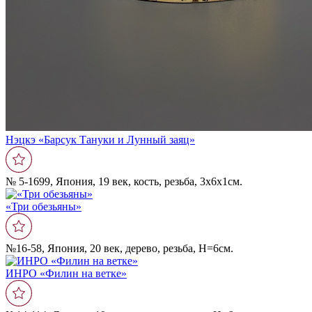
Нэцкэ «Барсук Тануки и Лунный заяц»
№ 5-1699, Япония, 19 век, кость, резьба, 3х6х1см.
«Три обезьяны»
№16-58, Япония, 20 век, дерево, резьба, Н=6см.
ИНРО «Филин на ветке»