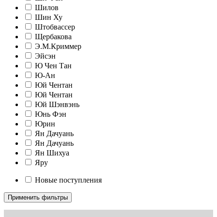
Шилов
Шин Ху
Штобвассер
Щербакова
Э.М.Криммер
Эйсэн
Ю Чен Тан
Ю-Ан
Юй Чентан
Юй Чентан
Юй Шэнвэнь
Юнь Фэн
Юрин
Ян Дачуань
Ян Дачуань
Ян Шихуа
Яру
Новые поступления