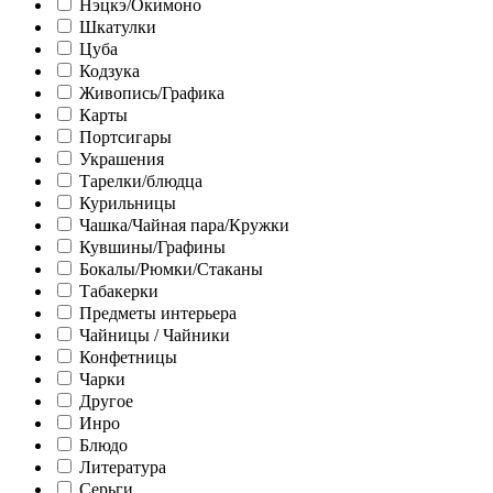
Нэцкэ/Окимоно
Шкатулки
Цуба
Кодзука
Живопись/Графика
Карты
Портсигары
Украшения
Тарелки/блюдца
Курильницы
Чашка/Чайная пара/Кружки
Кувшины/Графины
Бокалы/Рюмки/Стаканы
Табакерки
Предметы интерьера
Чайницы / Чайники
Конфетницы
Чарки
Другое
Инро
Блюдо
Литература
Серьги