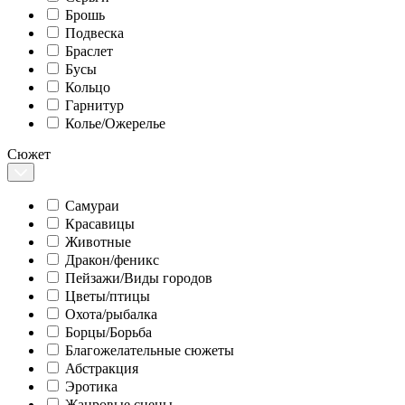
Брошь
Подвеска
Браслет
Бусы
Кольцо
Гарнитур
Колье/Ожерелье
Сюжет
Самураи
Красавицы
Животные
Дракон/феникс
Пейзажи/Виды городов
Цветы/птицы
Охота/рыбалка
Борцы/Борьба
Благожелательные сюжеты
Абстракция
Эротика
Жанровые сцены