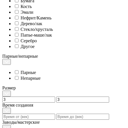
Бумага
Кость
Эмали
Нефрит/Камень
Дерево/лак
Стекло/хрусталь
Папье-маше/лак
Серебро
Другое
Парные/непарные
Парные
Непарные
Размер
Время создания
Заводы/мастерские