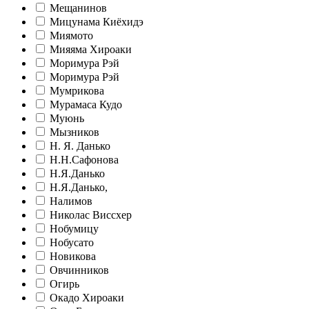
Мещанинов
Мицунама Киёхидэ
Миямото
Мияяма Хироаки
Моримура Рэй
Моримура Рэй
Мумрикова
Мурамаса Кудо
Муюнь
Мызников
Н. Я. Данько
Н.Н.Сафонова
Н.Я.Данько
Н.Я.Данько,
Налимов
Николас Виссхер
Нобумицу
Нобусато
Новикова
Овчинников
Огирь
Окадо Хироаки