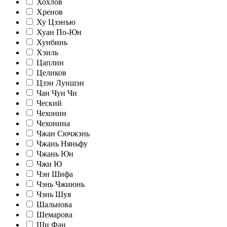
Хохлов
Хренов
Ху Цзэнъю
Хуан По-Юн
Хунбинь
Хэиль
Цаплин
Целиков
Цзэн Луншэн
Чан Чун Чи
Ческий
Чехонин
Чехонина
Чжан Сючжэнь
Чжань Няньфу
Чжань Юн
Чжи Ю
Чэн Шифа
Чэнь Чжиюнь
Чэнь Шуя
Шальнова
Шемарова
Ши Фан