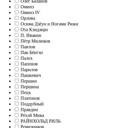
Олег Баланов
Оминэ
Оминэ IV
Орлова
Осима Дзёун и Ногами Рюки
Ота Кэндзиро
П. Ивакин
Пётр Милюков
Павлов
Пак Бёнгхо
Палех
Папенов
Парилов
Пашкевич
Першин
Першина
Пецъ
Платонов
Поддубный
Правдин
Рёхэй Мива
РАЙНХОЛЬД РИЛЬ
Ремизников