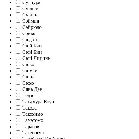
Сугиура
Суйкэй
Сурина
Сэймин
Сэйрюдо
Сэйхо
Сюдзан
Сюй Бин
Сюй Бин
Сюй Лицинь
Сюко
Сюмэй
Сюнё
Сюхо
Сянь Дэн
Тёдзо
Такамура Коун
Такэда
Такэхимо
Тамэтомо
Тарасов
Татевосян
Татэбаяси Гэн’эмон