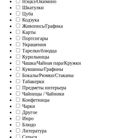
Нэцкэ/Окимоно
Шкатулки
Цуба
Кодзука
Живопись/Графика
Карты
Портсигары
Украшения
Тарелки/блюдца
Курильницы
Чашка/Чайная пара/Кружки
Кувшины/Графины
Бокалы/Рюмки/Стаканы
Табакерки
Предметы интерьера
Чайницы / Чайники
Конфетницы
Чарки
Другое
Инро
Блюдо
Литература
Серьги