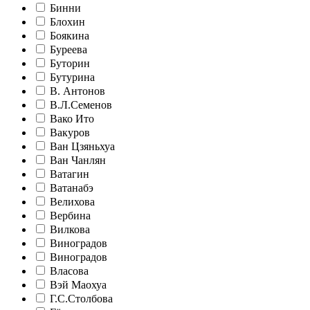
Бинни
Блохин
Боякина
Буреева
Буторин
Бутурина
В. Антонов
В.Л.Семенов
Вако Ито
Вакуров
Ван Цзяньхуа
Ван Чанлян
Ватагин
Ватанабэ
Велихова
Вербина
Вилкова
Виноградов
Виноградов
Власова
Вэй Маохуа
Г.С.Столбова