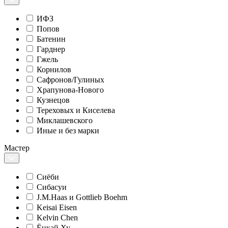
ИФЗ
Попов
Батенин
Гарднер
Гжель
Корнилов
Сафронов/Гулиных
Храпунова-Нового
Кузнецов
Тереховых и Киселева
Миклашевского
Иные и без марки
Мастер
Сиёби
Сибасуи
J.M.Haas и Gottlieb Boehm
Keisai Eisen
Kelvin Chen
Ёнкай Ху