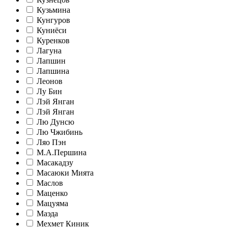
Кузьмина
Кунгуров
Куниёси
Куренков
Лагуна
Лапшин
Лапшина
Леонов
Лу Бин
Лэй Янган
Лэй Янган
Лю Дунсю
Лю Чжибинь
Ляо Пэн
М.А.Першина
Масакадзу
Масаюки Мията
Маслов
Маценко
Мацуяма
Маэда
Мехмет Киник