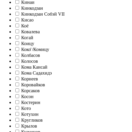
Кинаи
Кинкодзан
Кинкодзан Собэй VII
Кисао
Коё
Ковалева
Когай
Коицу
Коко̄ /Комицу
Колбасов
Колосов
Кома Кансай
Кома Садахидэ
Корнеев
Коровайков
Корсаков
Косон
Костерин
Кото
Котухин
Кругликов
Крылов
Кузнецов