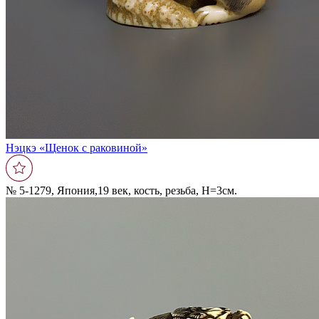
Нэцкэ «Щенок с раковиной»
№ 5-1279, Япония,19 век, кость, резьба, Н=3см.