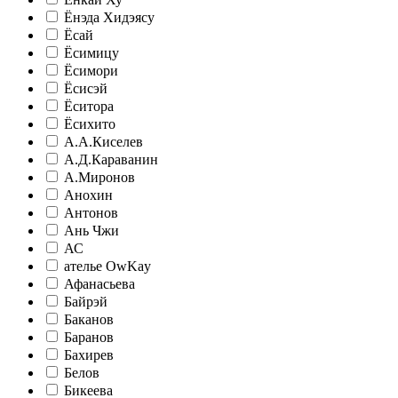
Ёнэда Хидэясу
Ёсай
Ёсимицу
Ёсимори
Ёсисэй
Ёситора
Ёсихито
А.А.Киселев
А.Д.Караванин
А.Миронов
Анохин
Антонов
Ань Чжи
АС
ателье ‎OwKay
Афанасьева
Байрэй
Баканов
Баранов
Бахирев
Белов
Бикеева