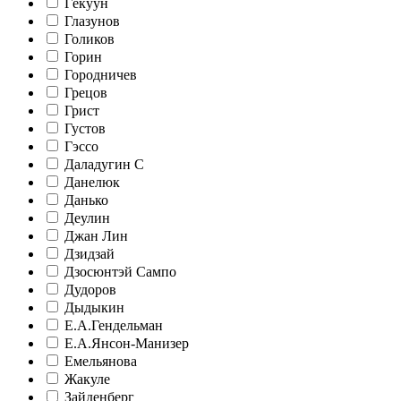
Гёкуун
Глазунов
Голиков
Горин
Городничев
Грецов
Грист
Густов
Гэссо
Даладугин С
Данелюк
Данько
Деулин
Джан Лин
Дзидзай
Дзосюнтэй Сампо
Дудоров
Дыдыкин
Е.А.Гендельман
Е.А.Янсон-Манизер
Емельянова
Жакуле
Зайденберг