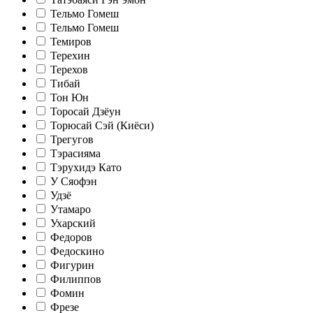
Тельмо Гомеш
Тельмо Гомеш
Темиров
Терехин
Терехов
Тибай
Тон Юн
Торосай Дзёун
Торюсай Сэй (Киёси)
Трегугов
Тэрасияма
Тэрухидэ Като
У Сяофэн
Удзё
Утамаро
Ухарский
Федоров
Федоскино
Фигурин
Филиппов
Фомин
Фрезе