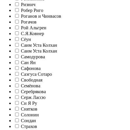
Ризнич
Робер Риго
Роганов и Чинвасов
Рогачов
Рой Альгрен
С.Я.Ковнер
Сёун
Саим Уста Колхан
Саим Уста Колхан
Самодурова
Сан Ян
Сафонова
Саэгуса Сотаро
Свободная
Семёнова
Серебрякова
Серж Лассю
Си Я Ру
Снятков
Солонин
Сондан
Страхов