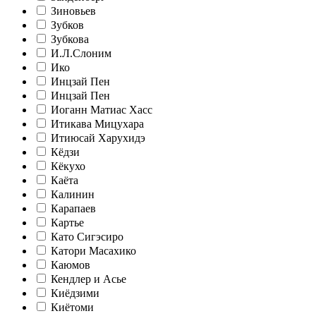
Зиновьев
Зубков
Зубкова
И.Л.Слоним
Ико
Инцзай Пен
Инцзай Пен
Иоганн Матиас Хасс
Итикава Мицухара
Итиюсай Харухидэ
Кёдзи
Кёкухо
Каёта
Калинин
Карапаев
Картье
Като Сигэсиро
Катори Масахико
Каюмов
Кендлер и Асье
Киёдзими
Киётоми