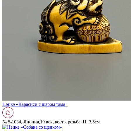
Нэцкэ «Карасиси с шаром тама»
№ 5-1034, Япония,19 век, кость, резьба, Н=3,5см.