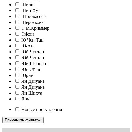
Шилов
Шин Ху
Штобвассер
Щербакова
Э.М.Криммер
Эйсэн
Ю Чен Тан
Ю-Ан
Юй Чентан
Юй Чентан
Юй Шэнвэнь
Юнь Фэн
Юрин
Ян Дачуань
Ян Дачуань
Ян Шихуа
Яру
Новые поступления