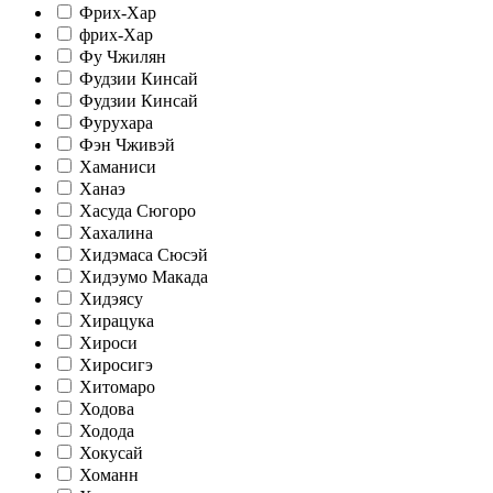
Фрих-Хар
фрих-Хар
Фу Чжилян
Фудзии Кинсай
Фудзии Кинсай
Фурухара
Фэн Чживэй
Хаманиси
Ханаэ
Хасуда Сюгоро
Хахалина
Хидэмаса Сюсэй
Хидэумо Макада
Хидэясу
Хирацука
Хироси
Хиросигэ
Хитомаро
Ходова
Ходода
Хокусай
Хоманн