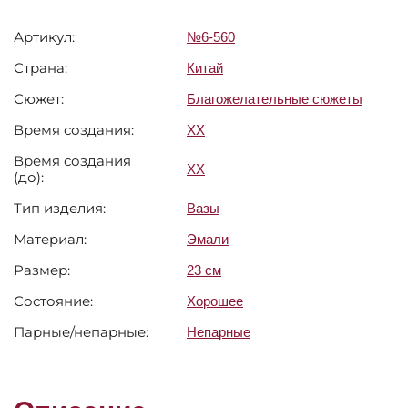
Артикул:
№6-560
Страна:
Китай
Сюжет:
Благожелательные сюжеты
Время создания:
XX
Время создания
XX
(до):
Тип изделия:
Вазы
Материал:
Эмали
Размер:
23 см
Состояние:
Хорошее
Парные/непарные:
Непарные