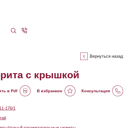
Вернуться назад
фрита с крышкой
ть в Pdf
В избранное
Консультация
1-176/1
тай
еты/птицы
,
Благожелательные сюжеты