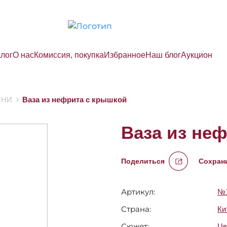
алог
О нас
Комиссия, покупка
Избранное
Наш блог
Аукцион
МНИ
Ваза из нефрита с крышкой
Ваза из не
Поделиться
Сохрани
Артикул:
№1
Страна:
Ки
Сюжет:
Цв