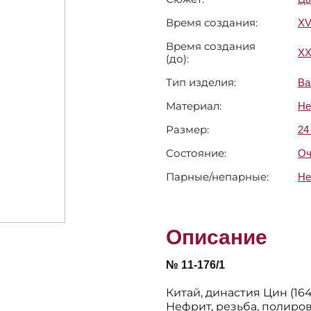
Время создания:
XV
Время создания
X
(до):
Тип изделия:
Ва
Материал:
Не
Размер:
24
Состояние:
Оч
Парные/непарные:
Не
Описание
№ 11-176/1
Китай, династия Цин (1644
Нефрит, резьба, полиров