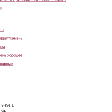
II
X
зы
фрит/Камень
 см
ень хорошее
парные
-1911).
ка.