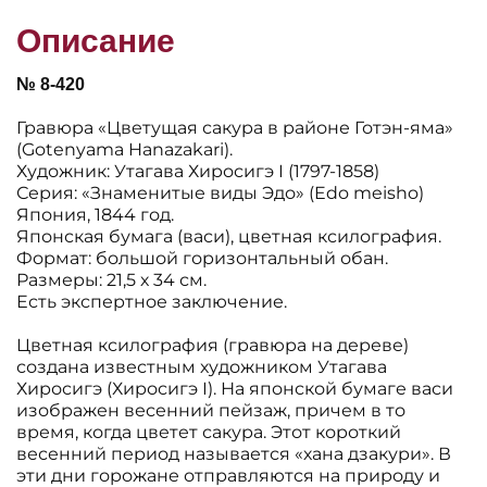
Описание
№ 8-420
Гравюра «Цветущая сакура в районе Готэн-яма»
(Gotenyama Hanazakari).
Художник: Утагава Хиросигэ I (1797-1858)
Серия: «Знаменитые виды Эдо» (Edo meisho)
Япония, 1844 год.
Японская бумага (васи), цветная ксилография.
Формат: большой горизонтальный обан.
Размеры: 21,5 х 34 см.
Есть экспертное заключение.
Цветная ксилография (гравюра на дереве)
создана известным художником Утагава
Хиросигэ (Хиросигэ I). На японской бумаге васи
изображен весенний пейзаж, причем в то
время, когда цветет сакура. Этот короткий
весенний период называется «хана дзакури». В
эти дни горожане отправляются на природу и