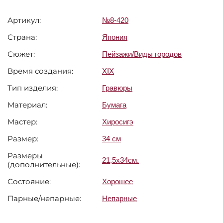
Артикул:
№8-420
Страна:
Япония
Сюжет:
Пейзажи/Виды городов
Время создания:
XIX
Тип изделия:
Гравюры
Материал:
Бумага
Мастер:
Хиросигэ
Размер:
34 см
Размеры
21,5х34см.
(дополнительные):
Состояние:
Хорошее
Парные/непарные:
Непарные