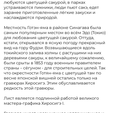
любуются цветущей сакурой, в парках
устраиваются пикники, люди пьют сакэ, едят
заранее приготовленные лëгкие закуски и
наслаждаются природой.
Местность Готэн-яма в районе Синагава была
самым популярным местом во всëм Эдо (Токио)
для любования цветущей сакурой. Оттуда,
кстати, открывался в ясную погоду прекрасный
вид на гору Фудзи. Возвышающиеся вдоль
токийского залива холмы с растущими на них
деревьями сакуры, к величайшему сожалению,
были срыты в 1853 году военным правителем
страны – сëгуном - для строительных целей. Так
что окрестности Готян-яма с цветущей там по
весне японской вишней остались только на
гравюрах Хиросигэ. Этим обуславливается
редкость этой гравюры.
Лист является подлинной работой великого
мастера-графика Хиросигэ I.