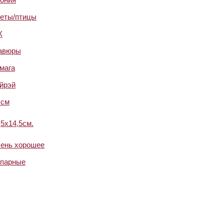
еты/птицы
X
авюры
мага
йрэй
 см
,5х14,5см.
ень хорошее
парные