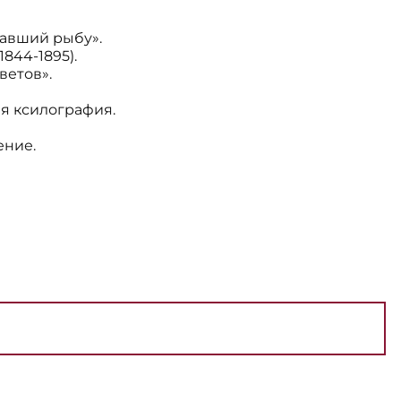
авший рыбу».
844-1895).
ветов».
ая ксилография.
ение.