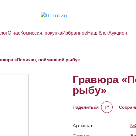
алог
О нас
Комиссия, покупка
Избранное
Наш блог
Аукцион
авюра «Пеликан, поймавший рыбу»
Гравюра «П
рыбу»
Поделиться
Сохрани
Артикул:
№8
Страна:
Яп