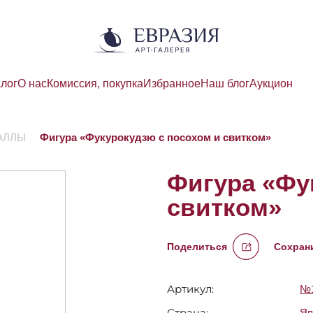
алог
О нас
Комиссия, покупка
Избранное
Наш блог
Аукцион
АЛЛЫ
Фигура «Фукурокудзю с посохом и свитком»
Фигура «Фу
свитком»
Поделиться
Сохрани
Артикул:
№1
Страна:
Яп