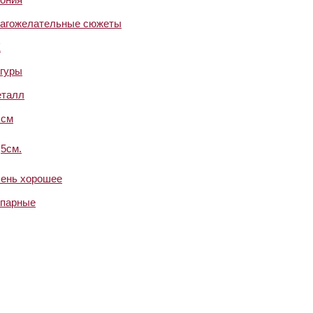
агожелательные сюжеты
X
гуры
талл
 см
,5см.
ень хорошее
парные