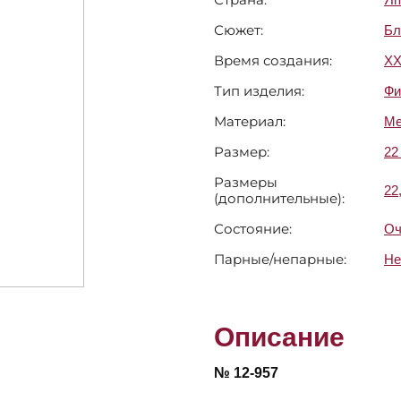
Сюжет:
Бл
Время создания:
X
Тип изделия:
Фи
Материал:
Ме
Размер:
22
Размеры
22
(дополнительные):
Состояние:
Оч
Парные/непарные:
Не
Описание
№ 12-957