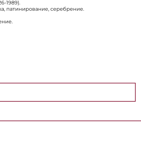
6-1989).
ка, патинирование, серебрение.
ение.